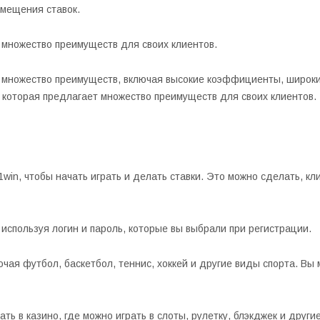
змещения ставок.
т множество преимуществ для своих клиентов.
ет множество преимуществ, включая высокие коэффициенты, широк
, которая предлагает множество преимуществ для своих клиентов.
win, чтобы начать играть и делать ставки. Это можно сделать, кли
 используя логин и пароль, которые вы выбрали при регистрации.
ючая футбол, баскетбол, теннис, хоккей и другие виды спорта. Вы 
ть в казино, где можно играть в слоты, рулетку, блэкджек и другие