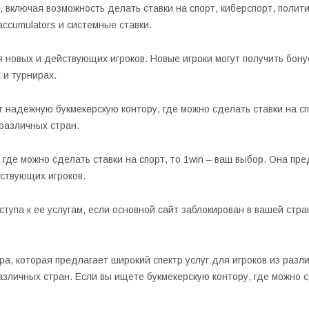
, включая возможность делать ставки на спорт, киберспорт, полит
accumulators и системные ставки.
 новых и действующих игроков. Новые игроки могут получить бону
 и турнирах.
т надежную букмекерскую контору, где можно сделать ставки на сп
различных стран.
где можно сделать ставки на спорт, то 1win – ваш выбор. Она пр
ствующих игроков.
упа к ее услугам, если основной сайт заблокирован в вашей стран
ра, которая предлагает широкий спектр услуг для игроков из разл
зличных стран. Если вы ищете букмекерскую контору, где можно сд