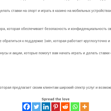
лать ставки на спорт и играть в казино на мобильных устройствах,
ора, которая обеспечивает безопасность и конфиденциальность св
е обратиться к поддержке 1win, которая работает круглосуточно и 
нусы и акции, которые помогут вам начать играть и делать ставки
которая предлагает своим клиентам широкий спектр услуг и возмож
Spread the love