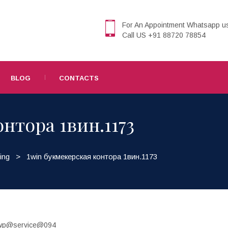
For An Appointment Whatsapp u
Call US +91 88720 78854
BLOG
CONTACTS
нтора 1вин.1173
ing
>
1win букмекерская контора 1вин.1173
p@service@094