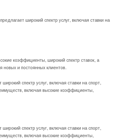
предлагает широкий спектр услуг, включая ставки на
ысокие коэффициенты, широкий спектр ставок, а
я новых и постоянных клиентов.
 широкий спектр услуг, включая ставки на спорт,
преимуществ, включая высокие коэффициенты,
 широкий спектр услуг, включая ставки на спорт,
преимуществ, включая высокие коэффициенты,