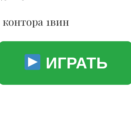
 контора 1вин
ИГРАТЬ