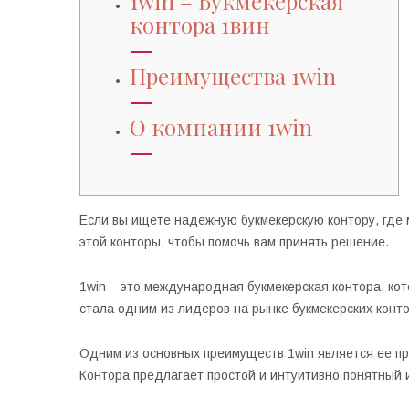
1win – Букмекерская
контора 1вин
Преимущества 1win
О компании 1win
Если вы ищете надежную букмекерскую контору, где 
этой конторы, чтобы помочь вам принять решение.
1win – это международная букмекерская контора, кот
стала одним из лидеров на рынке букмекерских конто
Одним из основных преимуществ 1win является ее про
Контора предлагает простой и интуитивно понятный и