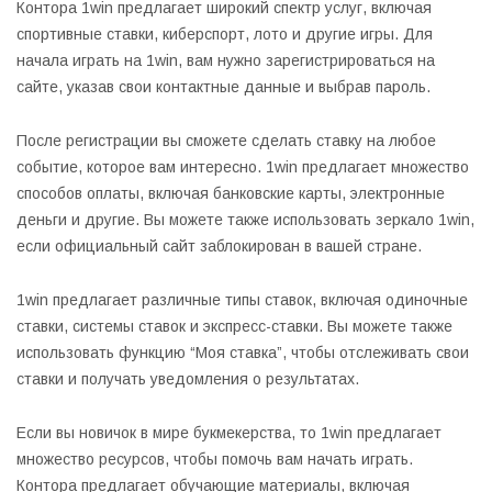
Контора 1win предлагает широкий спектр услуг, включая
спортивные ставки, киберспорт, лото и другие игры. Для
начала играть на 1win, вам нужно зарегистрироваться на
сайте, указав свои контактные данные и выбрав пароль.
После регистрации вы сможете сделать ставку на любое
событие, которое вам интересно. 1win предлагает множество
способов оплаты, включая банковские карты, электронные
деньги и другие. Вы можете также использовать зеркало 1win,
если официальный сайт заблокирован в вашей стране.
1win предлагает различные типы ставок, включая одиночные
ставки, системы ставок и экспресс-ставки. Вы можете также
использовать функцию “Моя ставка”, чтобы отслеживать свои
ставки и получать уведомления о результатах.
Если вы новичок в мире букмекерства, то 1win предлагает
множество ресурсов, чтобы помочь вам начать играть.
Контора предлагает обучающие материалы, включая