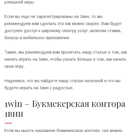
успешной игры.
Если вы еще не зарегистрированы на 1вин, то мы
рекомендуем вам сделать это как можно скорее. Вам будет
доступен доступ к широкому спектру услуг, включая ставки,
бонусы и мобильное приложение.
Также, мы рекомендуем вам прочитать нашу статью о том, как
начать играть на 1вин, чтобы узнать больше о том, как начать
свою игру.
Надеемся, что вы найдете нашу статью полезной и что вы
будете играть на 1вин с радостью.
1win – Букмекерская контора
1вин
Если вы ищете надежную букмекерскую контору, где можно