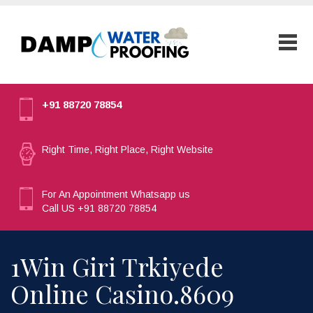
+91 88720 78854
Right Time, Right Place, Right Website
For An Appointment Whatsapp us
Call US +91 88720 78854
1Win Giri Trkiyede
Online Casino.8609