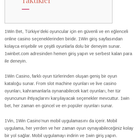
Taktikler
1Win Bet, Türkiye’deki oyuncular için en güvenli ve en eğlenceli
online casino seçeneklerinden biridir. 1Win giriş sayfasından
kolayca erişebilir ve çeşitli oyunlarla dolu bir deneyim sunar.
1winbet.com adresinden hemen giriş yapın ve serbest kalan para
ile deneyin.
1Win Casino, farklı oyun türlerinden oluşan geniş bir oyun
kataloğu sunar. From slot machine oyunları ve live casino
oyunları, kahramanlarla oynanabilecek kart oyunları, her tür
oyuncunun ihtiyaçlarını karşılayacak seçenekler mevcuttur. 1win
bet, her zaman en güncel ve en popüler oyunları sunar.
1Vin, 1Win Casino’nun mobil uygulamasını da içerir. Mobil
uygulama, her yerden ve her zaman oyun oynayabileceğiniz kolay
bir yol sağlar. Mobil uygulamayı indirin ve 1win giriş yapın.