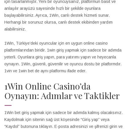
için tasarlanmıştır. Yeni bir oyuncuysanız, platformun basit ve
anlaşılır arayüzü sayesinde hızlı bir şekilde oyunlara
başlayabilirsiniz. Ayrıca, 1Win, canlı destek hizmeti sunar.
Herhangi bir sorunuz olursa, canlı destek ekibinden yardım
alabilirsiniz.
1Win, Türkiye’deki oyuncular için en uygun online casino
platformlarından biridir. 1win giriş yapmak için sadece bir adımda
yeterli. Oyunlara giriş yapın, para yatırımı yapın ve heyecanla
oynayın. 1Win, güvenli, güvenilir ve oyuncu dostu bir platformdır.
1vin ve 1win bet de aynı platformu ifade eder.
1Win Online Casino’da
Oynayın: Adımlar ve Taktikler
1Win bet giriş yapmak için sadece bir adımda kalmış olacaksınız.
Kaydolmak için sitenin sağ üst köşesinde “Giriş yap” veya
“Kaydol” butonuna tıklayın. E-posta adresinizi ve şifrenizi girin ve