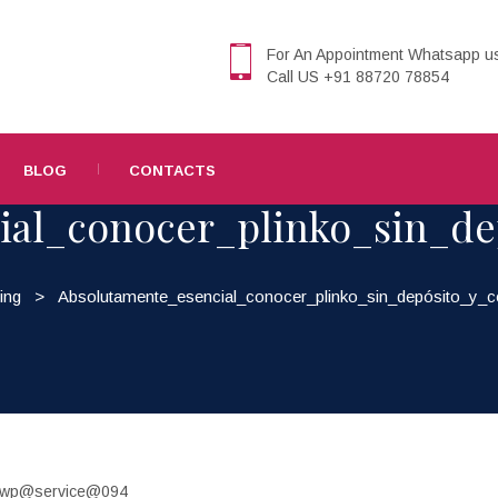
For An Appointment Whatsapp u
Call US +91 88720 78854
BLOG
CONTACTS
ial_conocer_plinko_sin_d
ing
>
Absolutamente_esencial_conocer_plinko_sin_depósito_y
wp@service@094