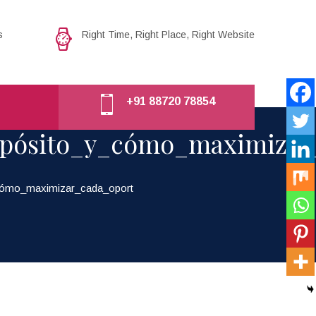
s
Right Time, Right Place, Right Website
+91 88720 78854
epósito_y_cómo_maximizar
_cómo_maximizar_cada_oport