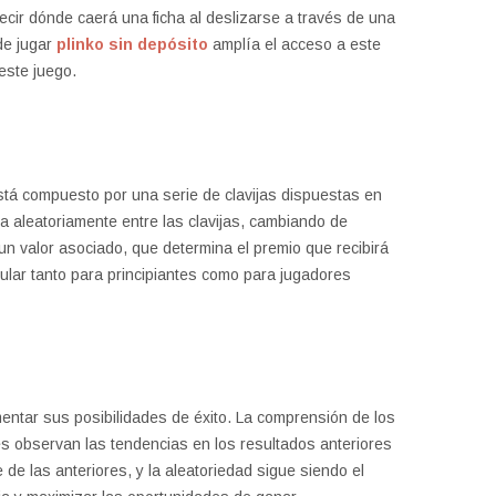
decir dónde caerá una ficha al deslizarse a través de una
de jugar
plinko sin depósito
amplía el acceso a este
este juego.
está compuesto por una serie de clavijas dispuestas en
ta aleatoriamente entre las clavijas, cambiando de
 un valor asociado, que determina el premio que recibirá
pular tanto para principiantes como para jugadores
ntar sus posibilidades de éxito. La comprensión de los
es observan las tendencias en los resultados anteriores
 de las anteriores, y la aleatoriedad sigue siendo el