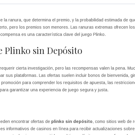
or de la ranura, que determina el premio, y la probabilidad estimada de q
erto, pero los premios son menores. Las ranuras extremas ofrecen los 
recompensa es una característica clave del juego Plinko.
 Plinko sin Depósito
equerir cierta investigación, pero las recompensas valen la pena. Mu
 sus plataformas. Las ofertas suelen incluir bonos de bienvenida, gir
promoción para comprender los requisitos de apuesta, las restriccione
 para garantizar una experiencia de juego segura y justa.
ueden encontrar ofertas de
plinko sin depósito
, como sitios web de 
s informativos de casinos en línea para recibir actualizaciones sobre