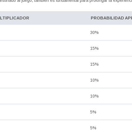
o destinado al juego, también es fundamental para prolongar la experien
LTIPLICADOR
PROBABILIDAD AP
30%
15%
15%
10%
10%
5%
5%