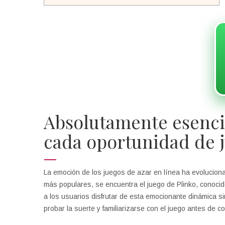
Absolutamente esenci
cada oportunidad de 
La emoción de los juegos de azar en línea ha evoluciona
más populares, se encuentra el juego de Plinko, conoci
a los usuarios disfrutar de esta emocionante dinámica si
probar la suerte y familiarizarse con el juego antes de 