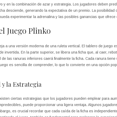
itivo y en la combinación de azar y estrategia. Los jugadores deben pre
icha desciende, generando la expectativa de un premio. La posibilidad 
pueda experimentar la adrenalina y las posibles ganancias que ofrece 
l Juego Plinko
ja a una versión moderna de una ruleta vertical. El tablero de juego 
invertida. En la parte superior, se libera una ficha que, al caer, rebo
l de las ranuras inferiores caerá finalmente la ficha. Cada ranura tiene
 juego es sencilla de comprender, lo que lo convierte en una opción po
y la Estrategia
isten ciertas estrategias que los jugadores pueden emplear para aume
mpredecibles, puede proporcionar una ligera ventaja. Algunos jugador
bargo, es crucial recordar que cada caída de la ficha es independiente