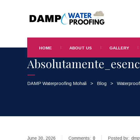
HOME
ABOUT US
GALLERY
Absolutamente_esenc
DAMP Waterproofing Mohali
>
Blog
>
Waterproof
June 30, 2026
Comments:
0
Posted by:
dmp