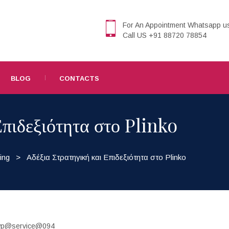
For An Appointment Whatsapp u
Call US +91 88720 78854
BLOG
CONTACTS
Επιδεξιότητα στο Plinko
ing
>
Αδέξια Στρατηγική και Επιδεξιότητα στο Plinko
p@service@094