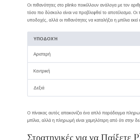
Οι πιθανότητες στο plinko ποικίλλουν ανάλογα με τον αρι
τόσο πιο δύσκολο είναι να προβλεφθεί το αποτέλεσμα. Οι 
υποδοχές, αλλά οι πιθανότητες να καταλήξει η μπίλια εκεί 
ΥΠΟΔΟΧΉ
Αριστερή
Κεντρική
Δεξιά
Ο πίνακας αυτός απεικονίζει ένα απλό παράδειγμα πληρωμ
μπίλια, αλλά η πληρωμή είναι χαμηλότερη από ότι στην δ
Στρατηγικές για να Παίξετε 