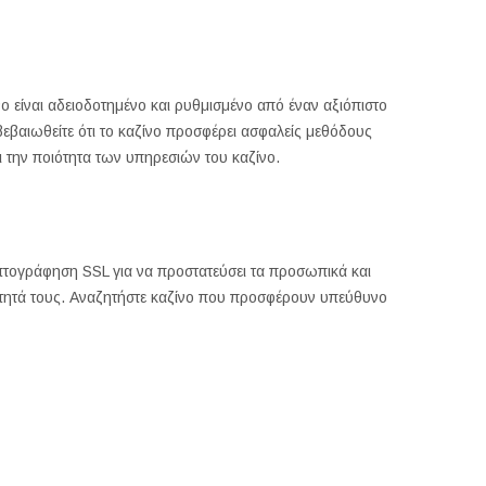
ίνο είναι αδειοδοτημένο και ρυθμισμένο από έναν αξιόπιστο
 βεβαιωθείτε ότι το καζίνο προσφέρει ασφαλείς μεθόδους
ι την ποιότητα των υπηρεσιών του καζίνο.
κρυπτογράφηση SSL για να προστατεύσει τα προσωπικά και
χαιότητά τους. Αναζητήστε καζίνο που προσφέρουν υπεύθυνο