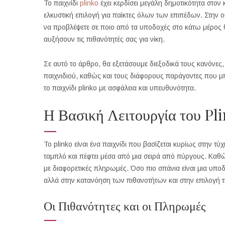
Το παιχνίδι
plinko
έχει κερδίσει μεγάλη δημοτικότητα στον
ελκυστική επιλογή για παίκτες όλων των επιπέδων. Στην ου
να προβλέψετε σε ποιο από τα υποδοχές στο κάτω μέρος θ
αυξήσουν τις πιθανότητές σας για νίκη.
Σε αυτό το άρθρο, θα εξετάσουμε διεξοδικά τους κανόνες, 
παιχνιδιού, καθώς και τους διάφορους παράγοντες που μ
το παιχνίδι plinko με ασφάλεια και υπευθυνότητα.
Η Βασική Λειτουργία του Pl
Το plinko είναι ένα παιχνίδι που βασίζεται κυρίως στην 
ταμπλό και πέφτει μέσα από μια σειρά από πύργους. Καθ
με διαφορετικές πληρωμές. Όσο πιο σπάνια είναι μια υποδ
αλλά στην κατανόηση των πιθανοτήτων και στην επιλογή τ
Οι Πιθανότητες και οι Πληρωμές