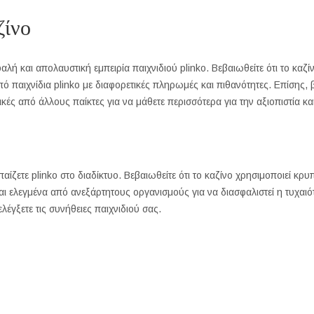
ζίνο
φαλή και απολαυστική εμπειρία παιχνιδιού plinko. Βεβαιωθείτε ότι το καζ
από παιχνίδια plinko με διαφορετικές πληρωμές και πιθανότητες. Επίσης,
ς από άλλους παίκτες για να μάθετε περισσότερα για την αξιοπιστία κα
παίζετε plinko στο διαδίκτυο. Βεβαιωθείτε ότι το καζίνο χρησιμοποιεί 
 είναι ελεγμένα από ανεξάρτητους οργανισμούς για να διασφαλιστεί η τυ
λέγξετε τις συνήθειες παιχνιδιού σας.