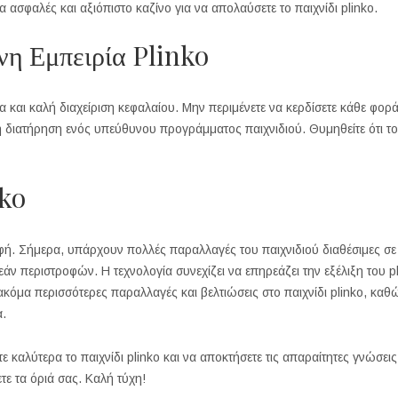
 ασφαλές και αξιόπιστο καζίνο για να απολαύσετε το παιχνίδι plinko.
νη Εμπειρία Plinko
χία και καλή διαχείριση κεφαλαίου. Μην περιμένετε να κερδίσετε κάθε φορ
 διατήρηση ενός υπεύθυνου προγράμματος παιχνιδιού. Θυμηθείτε ότι το 
nko
μορφή. Σήμερα, υπάρχουν πολλές παραλλαγές του παιχνιδιού διαθέσιμες 
 περιστροφών. Η τεχνολογία συνεχίζει να επηρεάζει την εξέλιξη του pl
ακόμα περισσότερες παραλλαγές και βελτιώσεις στο παιχνίδι plinko, κ
α.
 καλύτερα το παιχνίδι plinko και να αποκτήσετε τις απαραίτητες γνώσει
τε τα όριά σας. Καλή τύχη!