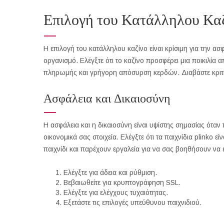
Επιλογή του Κατάλληλου Κα
Η επιλογή του κατάλληλου καζίνο είναι κρίσιμη για την ασ
οργανισμό. Ελέγξτε ότι το καζίνο προσφέρει μια ποικιλία 
πληρωμής και γρήγορη απόσυρση κερδών. Διαβάστε κριτικέ
Ασφάλεια και Δικαιοσύνη
Η ασφάλεια και η δικαιοσύνη είναι υψίστης σημασίας όταν 
οικονομικά σας στοιχεία. Ελέγξτε ότι τα παιχνίδια plinko
παιχνίδι και παρέχουν εργαλεία για να σας βοηθήσουν να ε
Ελέγξτε για άδεια και ρύθμιση.
Βεβαιωθείτε για κρυπτογράφηση SSL.
Ελέγξτε για ελέγχους τυχαιότητας.
Εξετάστε τις επιλογές υπεύθυνου παιχνιδιού.