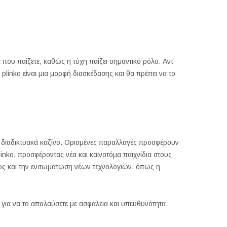
ά που παίζετε, καθώς η τύχη παίζει σημαντικό ρόλο. Αντ’
plinko είναι μια μορφή διασκέδασης και θα πρέπει να το
σε διαδικτυακά καζίνο. Ορισμένες παραλλαγές προσφέρουν
inko, προσφέροντας νέα και καινοτόμα παιχνίδια στους
αθώς και την ενσωμάτωση νέων τεχνολογιών, όπως η
ς για να το απολαύσετε με ασφάλεια και υπευθυνότητα.