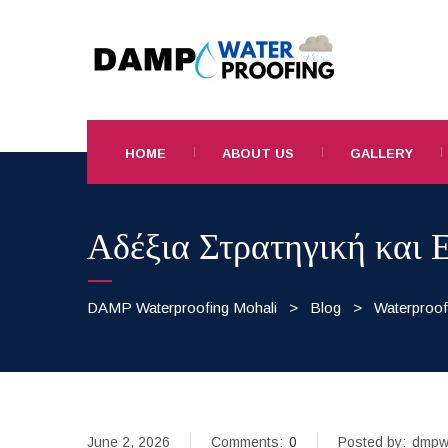
HOME
ABOUT US
GALLERY
Αδέξια Στρατηγική και 
DAMP Waterproofing Mohali
>
Blog
>
Waterproof
June 2, 2026
Comments:
0
Posted by:
dmpw