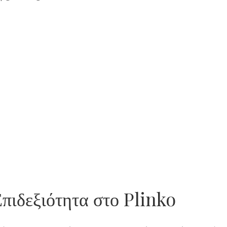
Επιδεξιότητα στο Plinko