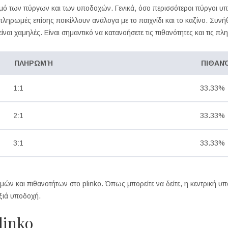
θμό των πύργων και των υποδοχών. Γενικά, όσο περισσότεροι πύργοι υπάρ
πληρωμές επίσης ποικίλλουν ανάλογα με το παιχνίδι και το καζίνο. Συνή
είναι χαμηλές. Είναι σημαντικό να κατανοήσετε τις πιθανότητες και τις πλ
ΠΛΗΡΩΜΉ
ΠΙΘΑΝ
1:1
33.33%
2:1
33.33%
3:1
33.33%
ών και πιθανοτήτων στο plinko. Όπως μπορείτε να δείτε, η κεντρική υπ
εξιά υποδοχή.
Plinko