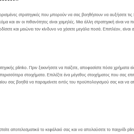
ορισμένες στρατηγικές που μπορούν να σας βοηθήσουν να αυξήσετε τις πι
μα και αν οι πιθανότητες είναι χαμηλές. Μια άλλη στρατηγική είναι να π
ρδίσετε και μειώνει τον κίνδυνο να χάσετε μεγάλα ποσά. Επιπλέον, είναι
τηγικής plinko. Πριν ξεκινήσετε να παίζετε, αποφασίστε πόσα χρήματα είσ
περισσότερα στοιχήματα. Επιλέξτε ένα μέγεθος στοιχήματος που σας επιτ
λαίου σας βοηθά να παραμείνετε εντός του προϋπολογισμού σας και να 
τείτε αποτελεσματικά το κεφάλαιό σας και να απολαύσετε το παιχνίδι pl