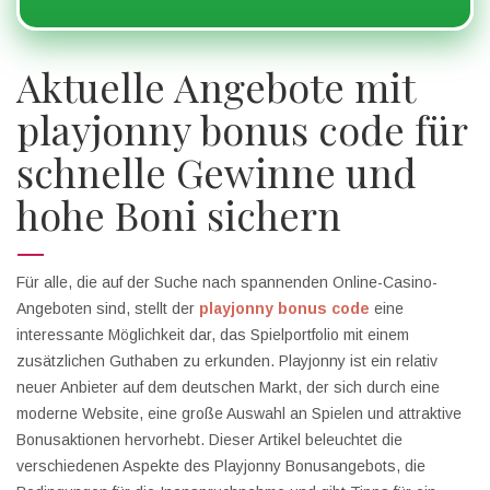
Aktuelle Angebote mit
playjonny bonus code für
schnelle Gewinne und
hohe Boni sichern
Für alle, die auf der Suche nach spannenden Online-Casino-
Angeboten sind, stellt der
playjonny bonus code
eine
interessante Möglichkeit dar, das Spielportfolio mit einem
zusätzlichen Guthaben zu erkunden. Playjonny ist ein relativ
neuer Anbieter auf dem deutschen Markt, der sich durch eine
moderne Website, eine große Auswahl an Spielen und attraktive
Bonusaktionen hervorhebt. Dieser Artikel beleuchtet die
verschiedenen Aspekte des Playjonny Bonusangebots, die