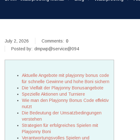
July 2, 2026
Comments:
0
Posted by:
dmpwp@service@094
Aktuelle Angebote mit playjonny bonus code
für schnelle Gewinne und hohe Boni sichern
Die Vielfalt der Playjonny Bonusangebote
Spezielle Aktionen und Turniere
Wie man den Playjonny Bonus Code effektiv
nutzt
Die Bedeutung der Umsatzbedingungen
verstehen
Strategien für erfolgreiches Spielen mit
Playjonny Boni
Verantwortungsvolles Spielen und