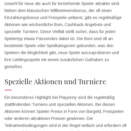
sowohl für neue als auch für bestehende Spieler attraktiv sind.
Neben dem klassischen Willkommensbonus, der oft einen
Einzahlungsbonus und Freispiele umfasst, gibt es regelmäßige
Aktionen wie wöchentliche Boni, Cashback-Angebote und
spezielle Turniere. Diese Vielfalt stellt sicher, dass für jeden
Spielertyp etwas Passendes dabei ist. Die Boni sind oft an
bestimmte Spiele oder Spielkategorien gebunden, was den
Spielern die Möglichkeit gibt, neue Spiele auszuprobieren und
ihre Lieblingsspiele mit einem zusätzlichen Guthaben zu
genießen.
Spezielle Aktionen und Turniere
Ein besonderes Highlight bei Playjonny sind die regelmäßig
stattfindenden Turniere und speziellen Aktionen. Bei diesen
Aktionen können Spieler Preise in Form von Bargeld, Freispielen
oder anderen attraktiven Preisen gewinnen. Die
Teilnahmebedingungen sind in der Regel einfach und erfordern oft