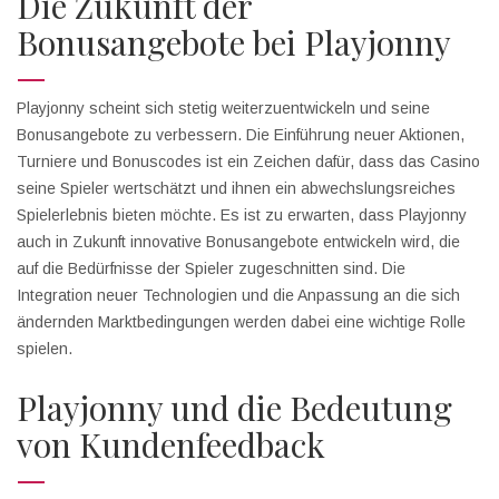
Die Zukunft der
Bonusangebote bei Playjonny
Playjonny scheint sich stetig weiterzuentwickeln und seine
Bonusangebote zu verbessern. Die Einführung neuer Aktionen,
Turniere und Bonuscodes ist ein Zeichen dafür, dass das Casino
seine Spieler wertschätzt und ihnen ein abwechslungsreiches
Spielerlebnis bieten möchte. Es ist zu erwarten, dass Playjonny
auch in Zukunft innovative Bonusangebote entwickeln wird, die
auf die Bedürfnisse der Spieler zugeschnitten sind. Die
Integration neuer Technologien und die Anpassung an die sich
ändernden Marktbedingungen werden dabei eine wichtige Rolle
spielen.
Playjonny und die Bedeutung
von Kundenfeedback