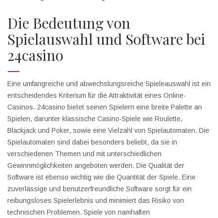
Die Bedeutung von
Spielauswahl und Software bei
24casino
Eine umfangreiche und abwechslungsreiche Spieleauswahl ist ein
entscheidendes Kriterium für die Attraktivität eines Online-
Casinos. 24casino bietet seinen Spielern eine breite Palette an
Spielen, darunter klassische Casino-Spiele wie Roulette,
Blackjack und Poker, sowie eine Vielzahl von Spielautomaten. Die
Spielautomaten sind dabei besonders beliebt, da sie in
verschiedenen Themen und mit unterschiedlichen
Gewinnmöglichkeiten angeboten werden. Die Qualität der
Software ist ebenso wichtig wie die Quantität der Spiele. Eine
zuverlässige und benutzerfreundliche Software sorgt für ein
reibungsloses Spielerlebnis und minimiert das Risiko von
technischen Problemen. Spiele von namhaften