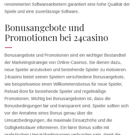
renommierten Softwareanbietern garantiert eine hohe Qualität der
Spiele und eine zuverlässige Software.
Bonusangebote und
Promotionen bei 24casino
Bonusangebote und Promotionen sind ein wichtiger Bestandteil
der Marketingstrategie von Online-Casinos. Sie dienen dazu,
neue Spieler anzulocken und bestehende Spieler zu motivieren.
24casino bietet seinen Spielern verschiedene Bonusangebote,
wie beispielsweise einen Willkommensbonus für neue Spieler,
Reload-Boni für bestehende Spieler und regelmäßige
Promotionen. Wichtig bei Bonusangeboten ist, dass die
Bonusbedingungen fair und transparent sind. Spieler sollten sich
vor der Annahme eines Bonus genau über die
Umsatzbedingungen, die maximale Einsatzhöhe und die
Gültigkeitsdauer informieren. Ein fairer Bonus sollte mit
realistischen Umsatzbedingungen verbunden sein, damit die