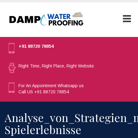
+91 88720 78854
Right Time, Right Place, Right Website
For An Appointment Whatsapp us
Call US +91 88720 78854
Analyse_von_Strategien_m
Spielerlebnisse