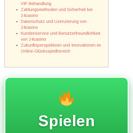
VIP-Behandlung
Zahlungsmethoden und Sicherheit bei
24casino
Datenschutz und Lizenzierung von
24casino
Kundenservice und Benutzerfreundlichkeit
von 24casino
Zukunftsperspektiven und Innovationen im
Online-Glücksspielbereich
Spielen