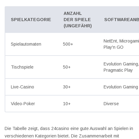
ANZAHL
SPIELKATEGORIE
DER SPIELE
SOFTWAREANB
(UNGEFÄHR)
NetEnt, Microgam
Spielautomaten
500+
Play'n GO
Evolution Gaming
Tischspiele
50+
Pragmatic Play
Live-Casino
30+
Evolution Gaming
Video-Poker
10+
Diverse
Die Tabelle zeigt, dass 24casino eine gute Auswahl an Spielen in
verschiedenen Kategorien bietet. Die Zusammenarbeit mit