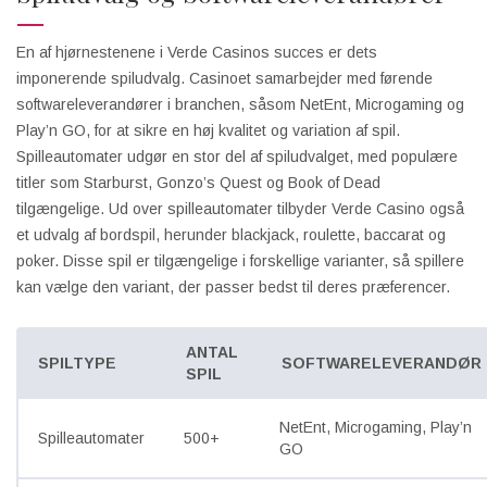
En af hjørnestenene i Verde Casinos succes er dets
imponerende spiludvalg. Casinoet samarbejder med førende
softwareleverandører i branchen, såsom NetEnt, Microgaming og
Play’n GO, for at sikre en høj kvalitet og variation af spil.
Spilleautomater udgør en stor del af spiludvalget, med populære
titler som Starburst, Gonzo’s Quest og Book of Dead
tilgængelige. Ud over spilleautomater tilbyder Verde Casino også
et udvalg af bordspil, herunder blackjack, roulette, baccarat og
poker. Disse spil er tilgængelige i forskellige varianter, så spillere
kan vælge den variant, der passer bedst til deres præferencer.
ANTAL
SPILTYPE
SOFTWARELEVERANDØR
SPIL
NetEnt, Microgaming, Play’n
Spilleautomater
500+
GO