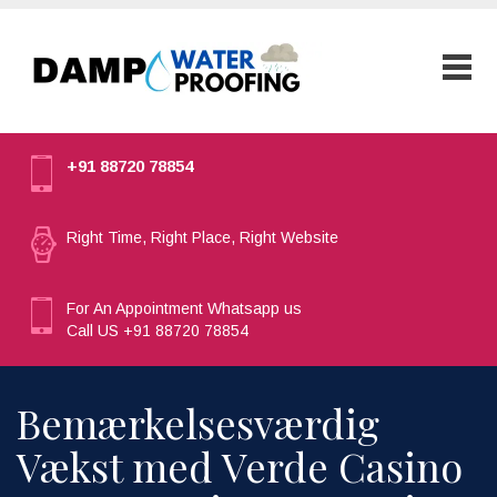
+91 88720 78854
Right Time, Right Place, Right Website
For An Appointment Whatsapp us
Call US +91 88720 78854
Bemærkelsesværdig
Vækst med Verde Casino