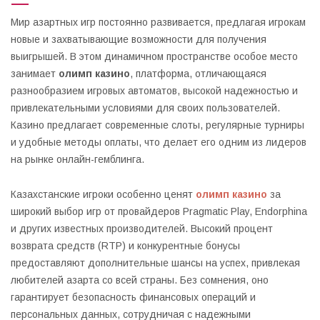
Мир азартных игр постоянно развивается, предлагая игрокам
новые и захватывающие возможности для получения
выигрышей. В этом динамичном пространстве особое место
занимает
олимп казино
, платформа, отличающаяся
разнообразием игровых автоматов, высокой надежностью и
привлекательными условиями для своих пользователей.
Казино предлагает современные слоты, регулярные турниры
и удобные методы оплаты, что делает его одним из лидеров
на рынке онлайн-гемблинга.
Казахстанские игроки особенно ценят
олимп казино
за
широкий выбор игр от провайдеров Pragmatic Play, Endorphina
и других известных производителей. Высокий процент
возврата средств (RTP) и конкурентные бонусы
предоставляют дополнительные шансы на успех, привлекая
любителей азарта со всей страны. Без сомнения, оно
гарантирует безопасность финансовых операций и
персональных данных, сотрудничая с надежными