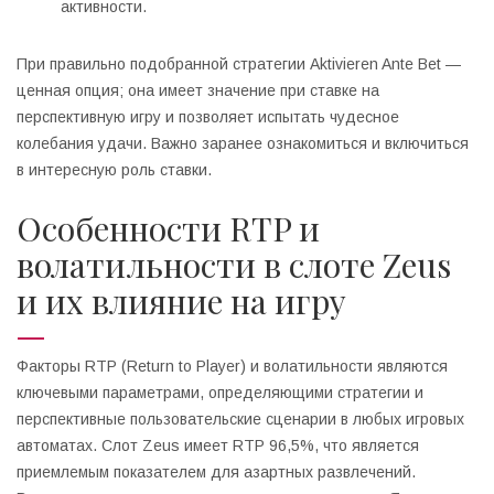
активности.
При правильно подобранной стратегии Aktivieren Ante Bet —
ценная опция; она имеет значение при ставке на
перспективную игру и позволяет испытать чудесное
колебания удачи. Важно заранее ознакомиться и включиться
в интересную роль ставки.
Особенности RTP и
волатильности в слоте Zeus
и их влияние на игру
Факторы RTP (Return to Player) и волатильности являются
ключевыми параметрами, определяющими стратегии и
перспективные пользовательские сценарии в любых игровых
автоматах. Слот Zeus имеет RTP 96,5%, что является
приемлемым показателем для азартных развлечений.