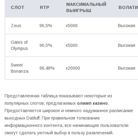
МАКСИМАЛЬНЫЙ
СЛОТ
RTP
ВОЛАТ
ВЫИГРЫШ
Zeus
96,5%
x5000
Высокая
Gates of
96,5%
x5000
Высокая
Olympus
Sweet
96,48%
x20000
Высокая
Bonanza
Представленная таблица показывают некоторые из
популярных слотов, предлагаемых
олимп казино
.
Предоставляется широкое и немного надуманное расписание
выходных Datiluff. При правильном толкование
информационного контента, все начинающие пользователи
смогут сделать уютный выбор в пользу развлечений.