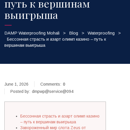
путь к вершинам
выигрыша
DAMP Waterproofing Mohali
>
Blog
>
Waterproofing
>
Бессонная страсть и азарт олимп казино – путь к
вершинам выигрыша
June 1, 2026
Comments:
0
Posted by:
dmpwp@service@094
Бессонная страсть и азарт олимп казино
– путь к вершинам выигрыша
Завороженный мир слота Zeus от