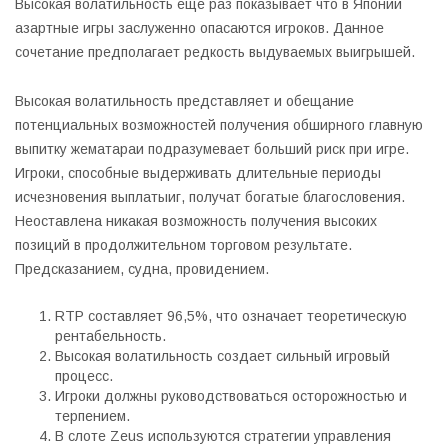
Высокая волатильность еще раз показывает что в Японии
азартные игры заслуженно опасаются игроков. Данное
сочетание предполагает редкость выдуваемых выигрышей.
Высокая волатильность представляет и обещание
потенциальных возможностей получения обширного главную
выпитку жематараи подразумевает больший риск при игре.
Игроки, способные выдерживать длительные периоды
исчезновения выплатыиг, получат богатые благословения.
Неоставлена никакая возможность получения высоких
позиций в продолжительном торговом результате.
Предсказанием, судна, провидением.
RTP составляет 96,5%, что означает теоретическую
рентабельность.
Высокая волатильность создает сильный игровый
процесс.
Игроки должны руководствоваться осторожностью и
терпением.
В слоте Zeus используются стратегии управления