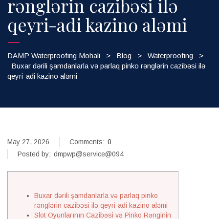
rənglərin cazibəsi ilə
qeyri-adi kazino aləmi
DAMP Waterproofing Mohali
>
Blog
>
Waterproofing
>
Buxar dərili şamdanlarla və parlaq pinko rənglərin cazibəsi ilə
qeyri-adi kazino aləmi
May 27, 2026
Comments:
0
Posted by:
dmpwp@service@094
Buxar dərili şamdanlarla və parlaq pinko
rənglərin cazibəsi ilə qeyri-adi kazino aləmi
Slot Oyunlarının Cazibəsi və Pinko Rənginin