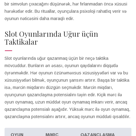
bir simvolun çıxacağını düşünərək, hər fırlanmadan öncə xüsusi
hərəkətlər edir. Bu rituallar, oyunçulara psixoloji rahatlıq verir və
oyunun nəticəsini daha maraqlı edir.
Slot Oyunlarında Uğur üçün
Taktikalar
Slot oyunlarında uğur qazanmaq üçün bir neçə taktika
mövcuddur. Bunların ən əsası, oyunun qaydalarını diqqətlə
öyrənməkdir. Hər oyunun özünəməxsus xüsusiyyətləri var və bu
xüsusiyyətləri bilmək, oyunçunun şansını artırır. Başqa bir taktika
isə, mərcin miqdarını düzgün seçməkdir. Mərcin miqdarı,
oyunçunun qazanclaşma potensialını təyin edir. Kiçik mərc ilə
oyun oynamaq, uzun müddət oyun oynamaq imkanı verir, ancaq
qazanclaşma potensialı aşağıdır. Yüksək mərc ilə oyun oynamaq,
qazanclaşma potensialını artırır, ancaq oyunun müddəti qısaldılır.
OYUN
MƏRC
QAZANCLAŞMA