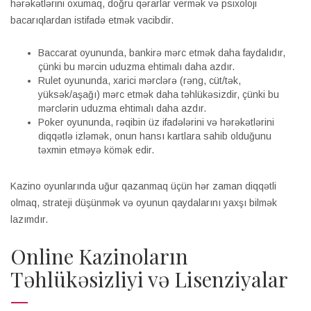
hərəkətlərini oxumaq, doğru qərarlar vermək və psixoloji
bacarıqlardan istifadə etmək vacibdir.
Baccarat oyununda, bankirə mərc etmək daha faydalıdır,
çünki bu mərcin uduzma ehtimalı daha azdır.
Rulet oyununda, xarici mərclərə (rəng, cüt/tək,
yüksək/aşağı) mərc etmək daha təhlükəsizdir, çünki bu
mərclərin uduzma ehtimalı daha azdır.
Poker oyununda, rəqibin üz ifadələrini və hərəkətlərini
diqqətlə izləmək, onun hansı kartlara sahib olduğunu
təxmin etməyə kömək edir.
Kazino oyunlarında uğur qazanmaq üçün hər zaman diqqətli
olmaq, strateji düşünmək və oyunun qaydalarını yaxşı bilmək
lazımdır.
Online Kazinoların
Təhlükəsizliyi və Lisenziyalar