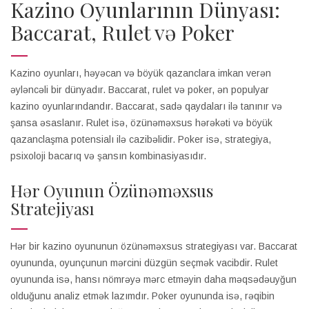
Kazino Oyunlarının Dünyası:
Baccarat, Rulet və Poker
Kazino oyunları, həyəcan və böyük qazanclara imkan verən
əyləncəli bir dünyadır. Baccarat, rulet və poker, ən populyar
kazino oyunlarındandır. Baccarat, sadə qaydaları ilə tanınır və
şansa əsaslanır. Rulet isə, özünəməxsus hərəkəti və böyük
qazanclaşma potensialı ilə cazibəlidir. Poker isə, strategiya,
psixoloji bacarıq və şansın kombinasiyasıdır.
Hər Oyunun Özünəməxsus
Stratejiyası
Hər bir kazino oyununun özünəməxsus strategiyası var. Baccarat
oyununda, oyunçunun mərcini düzgün seçmək vacibdir. Rulet
oyununda isə, hansı nömrəyə mərc etməyin daha məqsədəuyğun
olduğunu analiz etmək lazımdır. Poker oyununda isə, rəqibin