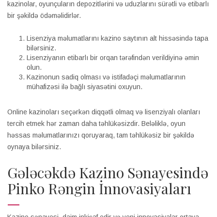
kazinolar, oyunçuların depozitlərini və uduzlarını sürətli və etibarlı
bir şəkildə ödəməlidirlər.
Lisenziya məlumatlarını kazino saytının alt hissəsində tapa
bilərsiniz.
Lisenziyanın etibarlı bir orqan tərəfindən verildiyinə əmin
olun.
Kazinonun sadiq olması və istifadəçi məlumatlarının
mühafizəsi ilə bağlı siyasətini oxuyun.
Online kazinoları seçərkən diqqətli olmaq və lisenziyalı olanları
tercih etmek hər zaman daha təhlükəsizdir. Beləliklə, oyun
həssas məlumatlarınızı qoruyaraq, tam təhlükəsiz bir şəkildə
oynaya bilərsiniz.
Gələcəkdə Kazino Sənayesində
Pinko Rəngin İnnovasiyaları