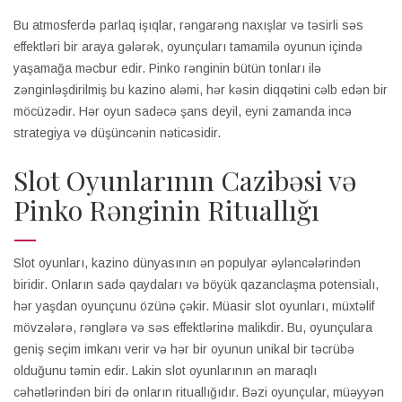
Bu atmosferdə parlaq işıqlar, rəngarəng naxışlar və təsirli səs
effektləri bir araya gələrək, oyunçuları tamamilə oyunun içində
yaşamağa məcbur edir. Pinko rənginin bütün tonları ilə
zənginləşdirilmiş bu kazino aləmi, hər kəsin diqqətini cəlb edən bir
möcüzədir. Hər oyun sadəcə şans deyil, eyni zamanda incə
strategiya və düşüncənin nəticəsidir.
Slot Oyunlarının Cazibəsi və
Pinko Rənginin Rituallığı
Slot oyunları, kazino dünyasının ən populyar əyləncələrindən
biridir. Onların sadə qaydaları və böyük qazanclaşma potensialı,
hər yaşdan oyunçunu özünə çəkir. Müasir slot oyunları, müxtəlif
mövzələrə, rənglərə və səs effektlərinə malikdir. Bu, oyunçulara
geniş seçim imkanı verir və hər bir oyunun unikal bir təcrübə
olduğunu təmin edir. Lakin slot oyunlarının ən maraqlı
cəhətlərindən biri də onların rituallığıdır. Bəzi oyunçular, müəyyən