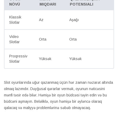
NÖVÜ
MIQDARI
POTENSIALI
Klassik
Az
Aşağı
Slotlar
Video
Orta
Orta
Slotlar
Proqressiv
Yüksək
Yüksək
Slotlar
Slot oyunlarında uğur qazanmaq üçün hər zaman nəzarət altında
olmaq lazımdır. Duyğusal qərarlar vermək, oyunun nəticəsini
mənfi təsir edə bilər. Həmişə bir oyun büdcəsi təyin edin və bu
büdcəni aşmayın. Beləliklə, oyun həmişə bir əyləncə olaraq
qalacaq və maliyyə problemlərinə səbəb olmayacaq.