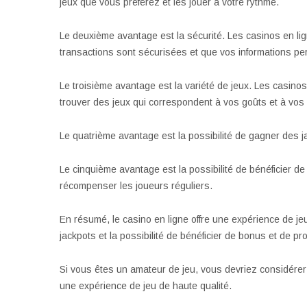
jeux que vous préférez et les jouer à votre rythme.
Le deuxième avantage est la sécurité. Les casinos en l
transactions sont sécurisées et que vos informations pe
Le troisième avantage est la variété de jeux. Les casino
trouver des jeux qui correspondent à vos goûts et à vos
Le quatrième avantage est la possibilité de gagner des 
Le cinquième avantage est la possibilité de bénéficier d
récompenser les joueurs réguliers.
En résumé, le casino en ligne offre une expérience de jeu p
jackpots et la possibilité de bénéficier de bonus et de pr
Si vous êtes un amateur de jeu, vous devriez considérer d
une expérience de jeu de haute qualité.