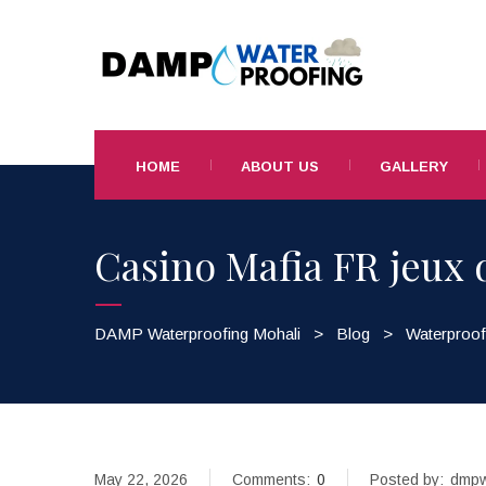
HOME
ABOUT US
GALLERY
Casino Mafia FR jeux d
DAMP Waterproofing Mohali
>
Blog
>
Waterproof
May 22, 2026
Comments:
0
Posted by:
dmpw