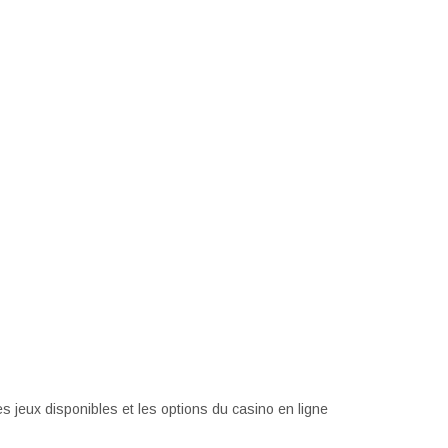
s jeux disponibles et les options du casino en ligne