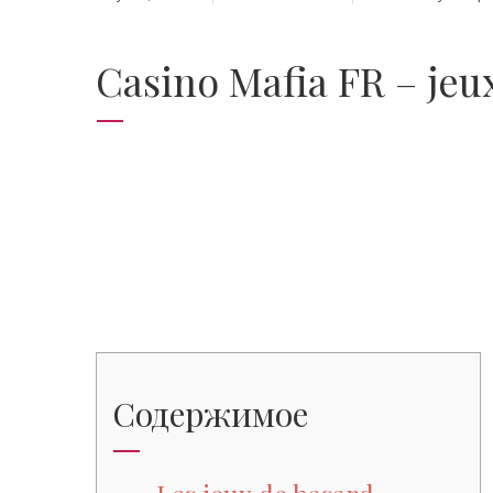
Casino Mafia FR – jeux
Содержимое