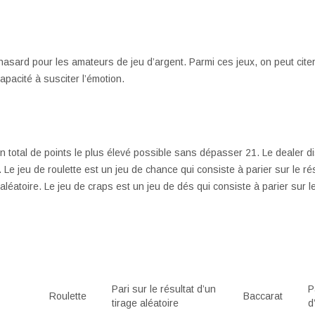
asard pour les amateurs de jeu d’argent. Parmi ces jeux, on peut citer l
apacité à susciter l’émotion.
n total de points le plus élevé possible sans dépasser 21. Le dealer dis
e jeu de roulette est un jeu de chance qui consiste à parier sur le résu
 aléatoire. Le jeu de craps est un jeu de dés qui consiste à parier sur l
Pari sur le résultat d’un
P
Roulette
Baccarat
tirage aléatoire
d