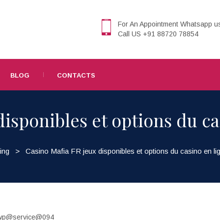
For An Appointment Whatsapp u
Call US +91 88720 78854
BLOG
CONTACTS
isponibles et options du cas
ing
>
Casino Mafia FR jeux disponibles et options du casino en li
p@service@094