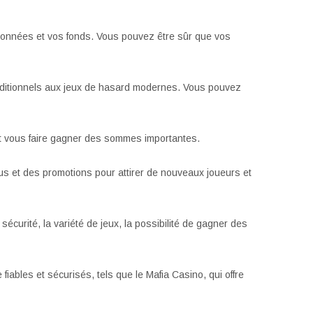
données et vos fonds. Vous pouvez être sûr que vos
 traditionnels aux jeux de hasard modernes. Vous pouvez
eut vous faire gagner des sommes importantes.
nus et des promotions pour attirer de nouveaux joueurs et
 sécurité, la variété de jeux, la possibilité de gagner des
iables et sécurisés, tels que le Mafia Casino, qui offre