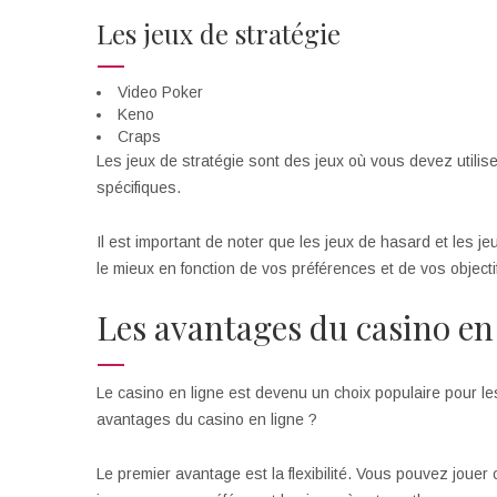
Les jeux de stratégie
Video Poker
Keno
Craps
Les jeux de stratégie sont des jeux où vous devez utilis
spécifiques.
Il est important de noter que les jeux de hasard et les j
le mieux en fonction de vos préférences et de vos objecti
Les avantages du casino en
Le casino en ligne est devenu un choix populaire pour les
avantages du casino en ligne ?
Le premier avantage est la flexibilité. Vous pouvez joue