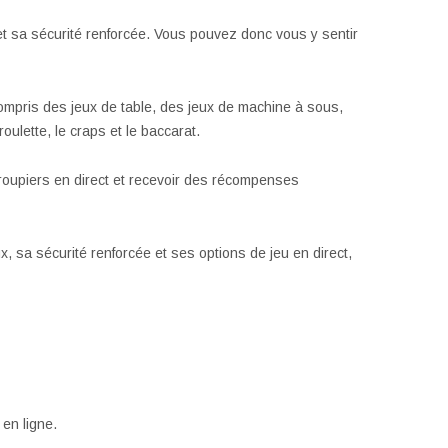
et sa sécurité renforcée. Vous pouvez donc vous y sentir
ompris des jeux de table, des jeux de machine à sous,
oulette, le craps et le baccarat.
croupiers en direct et recevoir des récompenses
, sa sécurité renforcée et ses options de jeu en direct,
en ligne.