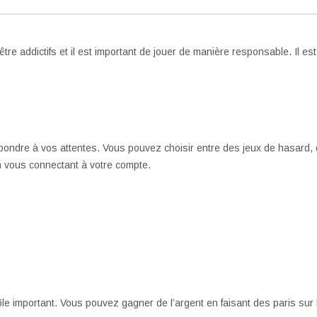
tre addictifs et il est important de jouer de manière responsable. Il est
épondre à vos attentes. Vous pouvez choisir entre des jeux de hasard, 
 vous connectant à votre compte.
le important. Vous pouvez gagner de l’argent en faisant des paris sur l