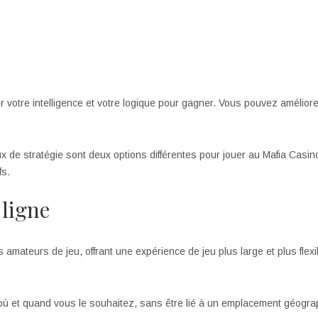
er votre intelligence et votre logique pour gagner. Vous pouvez amélior
eux de stratégie sont deux options différentes pour jouer au Mafia Casin
fs.
 ligne
 amateurs de jeu, offrant une expérience de jeu plus large et plus flexi
r où et quand vous le souhaitez, sans être lié à un emplacement géogr