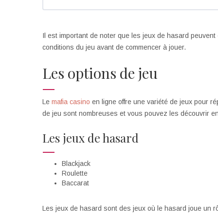
Il est important de noter que les jeux de hasard peuvent ê
conditions du jeu avant de commencer à jouer.
Les options de jeu
Le
mafia casino
en ligne offre une variété de jeux pour r
de jeu sont nombreuses et vous pouvez les découvrir en
Les jeux de hasard
Blackjack
Roulette
Baccarat
Les jeux de hasard sont des jeux où le hasard joue un rô