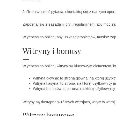
Jeśli masz jakieś pytania, skontaktuj się z naszymi opera
Zapoznaj się z zasadami gry i regulaminem, aby móc za
W yepcasino online, aby uniknąć problemów, musisz zap
Witryny i bonusy
W yepcasino online, witryny są kluczowym elementem, któ
Witryna główna: to strona główna, na której użyt
Witryna kasyna: to strona, na której użytkownicy mo
Witryna bonusów: to strona, na której użytkowni
Witryny są dostępne w różnych wersjach, w tym w wersji
Witryny bonusowe