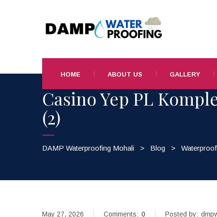
HOME
ABOUT US
GALLERY
Casino Yep PL Komple
(2)
DAMP Waterproofing Mohali
>
Blog
>
Waterproof
May 27, 2026
Comments:
0
Posted by:
dmpw