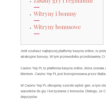
Zasady gry i regulamin
Witryny i bonusy
Witryny bonusowe
Jeśli szukasz najlepszej platformy kasyna online, to jes
atrakcyjne bonusy. W tym przewodniku przedstawimy Ci k
Casino Yep PL to platforma kasyna online, która została 
klientom. Casino Yep PL jest licencjonowana przez Malt
W Casino Yep PL oferujemy szeroki wybór gier, w tym slot
warunków do gry i korzystania z bonusów. Dlatego, że C
depozytów.