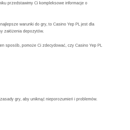
odniku przedstawimy Ci kompleksowe informacje o
 najlepsze warunki do gry, to Casino Yep PL jest dla
sy załóżenia depozytów.
 W ten sposób, pomoże Ci zdecydować, czy Casino Yep PL
 zasady gry, aby uniknąć nieporozumień i problemów.