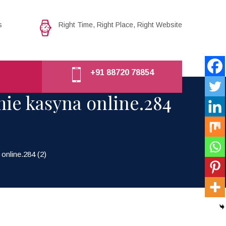
s
Right Time, Right Place, Right Website
+91 88720 78854
ie kasyna online.284
online.284 (2)