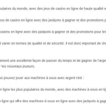
populaires du monde, avec des jeux de casino en ligne de haute qualité 
 jeux de casino en ligne avec des jackpots à gagner et des promotions 
e casino en ligne avec des jackpots à gagner et des promotions pour l
varier en termes de qualité et de sécurité. Il est donc important de choi
ement une excellente façon de passer du temps et de gagner de l’arge
r les nouveaux joueurs.
us pouvez jouer aux machines à sous avec argent réel :
en ligne les plus populaires du monde, avec des machines à sous en lig
 ligne qui offre des machines à sous en ligne avec des jackpots à ga