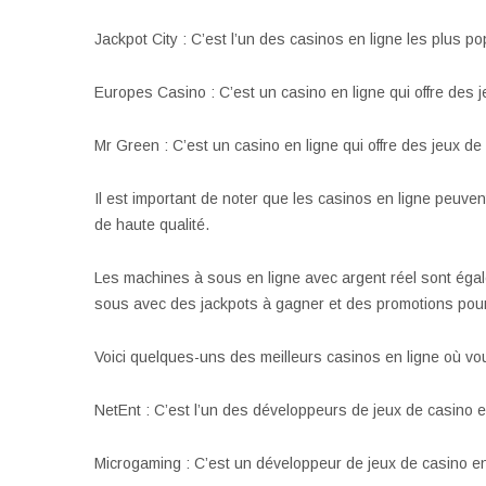
Jackpot City : C’est l’un des casinos en ligne les plus 
Europes Casino : C’est un casino en ligne qui offre des
Mr Green : C’est un casino en ligne qui offre des jeux d
Il est important de noter que les casinos en ligne peuvent 
de haute qualité.
Les machines à sous en ligne avec argent réel sont égal
sous avec des jackpots à gagner et des promotions pou
Voici quelques-uns des meilleurs casinos en ligne où vo
NetEnt : C’est l’un des développeurs de jeux de casino 
Microgaming : C’est un développeur de jeux de casino en