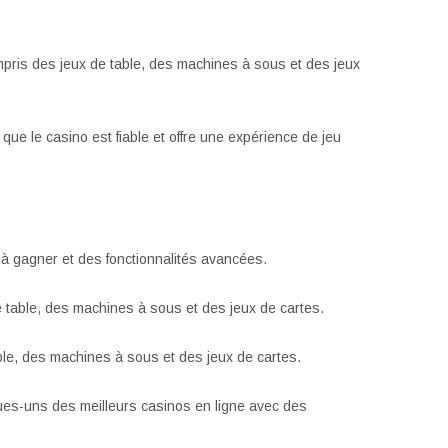
ompris des jeux de table, des machines à sous et des jeux
e le casino est fiable et offre une expérience de jeu
 à gagner et des fonctionnalités avancées.
e table, des machines à sous et des jeux de cartes.
ble, des machines à sous et des jeux de cartes.
ques-uns des meilleurs casinos en ligne avec des