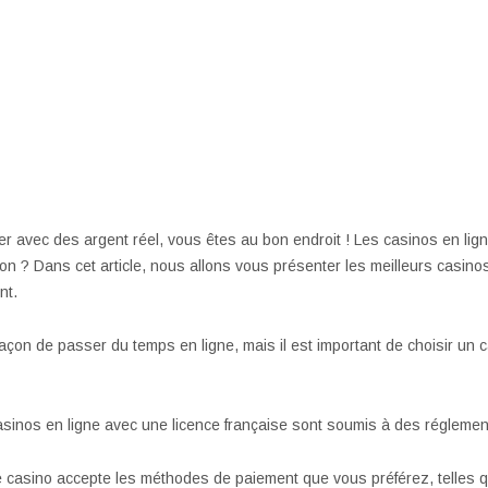
 avec des argent réel, vous êtes au bon endroit ! Les casinos en ligne
n ? Dans cet article, nous allons vous présenter les meilleurs casinos
nt.
açon de passer du temps en ligne, mais il est important de choisir un c
sinos en ligne avec une licence française sont soumis à des réglementa
casino accepte les méthodes de paiement que vous préférez, telles que