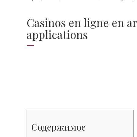
Casinos en ligne en a
applications
Содержимое