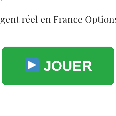
rgent réel en France Option
JOUER