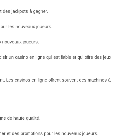
et des jackpots à gagner.
pour les nouveaux joueurs.
es nouveaux joueurs.
sir un casino en ligne qui est fiable et qui offre des jeux
nt. Les casinos en ligne offrent souvent des machines à
ne de haute qualité.
gner et des promotions pour les nouveaux joueurs.