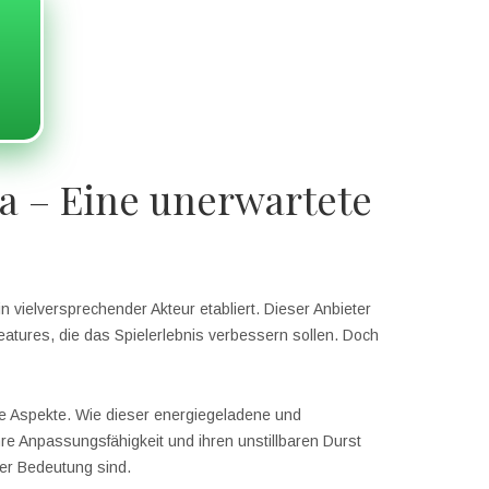
ra – Eine unerwartete
in vielversprechender Akteur etabliert. Dieser Anbieter
Features, die das Spielerlebnis verbessern sollen. Doch
nte Aspekte. Wie dieser energiegeladene und
hre Anpassungsfähigkeit und ihren unstillbaren Durst
er Bedeutung sind.