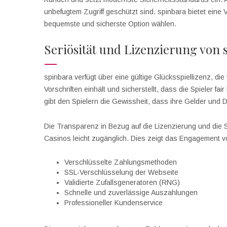
unbefugtem Zugriff geschützt sind. spinbara bietet eine
bequemste und sicherste Option wählen.
Seriösität und Lizenzierung von 
spinbara verfügt über eine gültige Glücksspiellizenz, d
Vorschriften einhält und sicherstellt, dass die Spieler f
gibt den Spielern die Gewissheit, dass ihre Gelder und 
Die Transparenz in Bezug auf die Lizenzierung und die 
Casinos leicht zugänglich. Dies zeigt das Engagement v
Verschlüsselte Zahlungsmethoden
SSL-Verschlüsselung der Webseite
Validierte Zufallsgeneratoren (RNG)
Schnelle und zuverlässige Auszahlungen
Professioneller Kundenservice