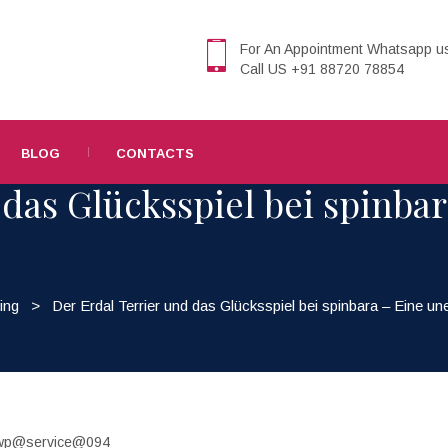
For An Appointment Whatsapp u
Call US +91 88720 78854
BLOG
CONTACTS
 das Glücksspiel bei spinba
ing
>
Der Erdal Terrier und das Glücksspiel bei spinbara – Eine u
p@service@094