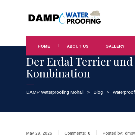
HOME
ABOUT US
GALLERY
Der Erdal Terrier und
Kombination
DAMP Waterproofing Mohali
>
Blog
>
Waterproof
May 29, 2026
Comments:
0
Posted by:
dmpw