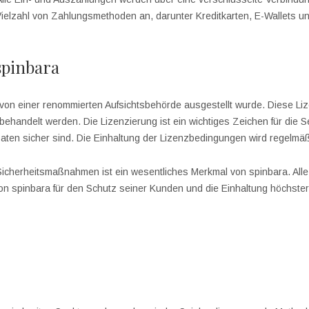
 Vielzahl von Zahlungsmethoden an, darunter Kreditkarten, E-Wallets u
spinbara
ie von einer renommierten Aufsichtsbehörde ausgestellt wurde. Diese L
air behandelt werden. Die Lizenzierung ist ein wichtiges Zeichen für die
Daten sicher sind. Die Einhaltung der Lizenzbedingungen wird regelmäß
Sicherheitsmaßnahmen ist ein wesentliches Merkmal von spinbara. Alle
on spinbara für den Schutz seiner Kunden und die Einhaltung höchster