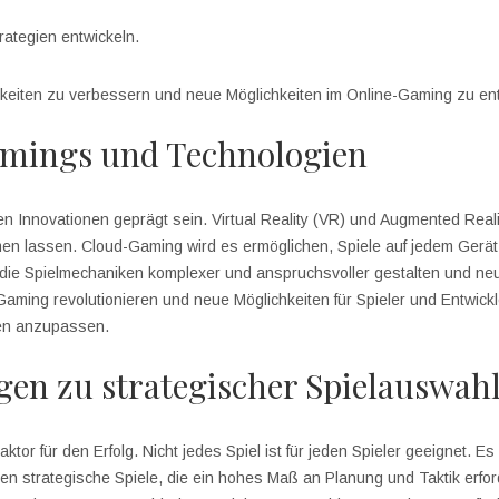
rategien entwickeln.
gkeiten zu verbessern und neue Möglichkeiten im Online-Gaming zu en
amings und Technologien
n Innovationen geprägt sein. Virtual Reality (VR) und Augmented Real
en lassen. Cloud-Gaming wird es ermöglichen, Spiele auf jedem Gerät 
ird die Spielmechaniken komplexer und anspruchsvoller gestalten und ne
ming revolutionieren und neue Möglichkeiten für Spieler und Entwickler
gen anzupassen.
en zu strategischer Spielauswah
aktor für den Erfolg. Nicht jedes Spiel ist für jeden Spieler geeignet. E
en strategische Spiele, die ein hohes Maß an Planung und Taktik erfor