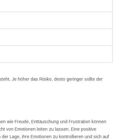
eht. Je höher das Risiko, desto geringer sollte der
nen wie Freude, Enttäuschung und Frustration können
ht von Emotionen leiten zu lassen. Eine positive
n der Lage, ihre Emotionen zu kontrollieren und sich auf