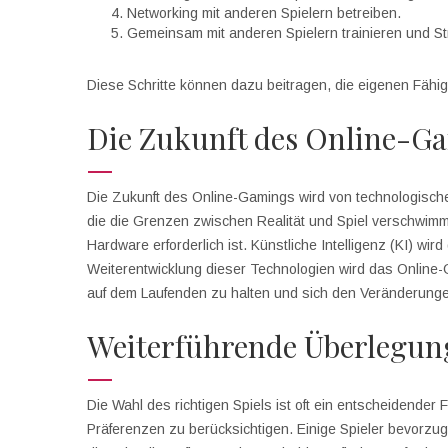
Networking mit anderen Spielern betreiben.
Gemeinsam mit anderen Spielern trainieren und St
Diese Schritte können dazu beitragen, die eigenen Fähi
Die Zukunft des Online-G
Die Zukunft des Online-Gamings wird von technologische
die die Grenzen zwischen Realität und Spiel verschwimm
Hardware erforderlich ist. Künstliche Intelligenz (KI) w
Weiterentwicklung dieser Technologien wird das Online-Ga
auf dem Laufenden zu halten und sich den Veränderun
Weiterführende Überlegung
Die Wahl des richtigen Spiels ist oft ein entscheidender F
Präferenzen zu berücksichtigen. Einige Spieler bevorzug