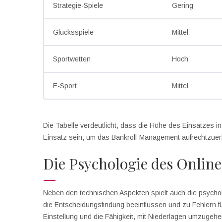
Strategie-Spiele
Gering
Glücksspiele
Mittel
Sportwetten
Hoch
E-Sport
Mittel
Die Tabelle verdeutlicht, dass die Höhe des Einsatzes i
Einsatz sein, um das Bankroll-Management aufrechtzuer
Die Psychologie des Onli
Neben den technischen Aspekten spielt auch die psycho
die Entscheidungsfindung beeinflussen und zu Fehlern fü
Einstellung und die Fähigkeit, mit Niederlagen umzugehen,