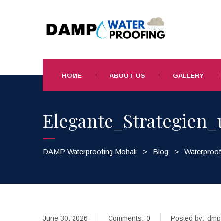
HOME
ABOUT US
GALLERY
Elegante_Strategien_
DAMP Waterproofing Mohali
>
Blog
>
Waterproof
June 30, 2026
Comments:
0
Posted by:
dmp