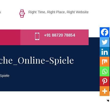
s
Right Time, Right Place, Right Website
+91 88720 78854
iche_Online-Spiele
Spiele