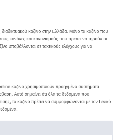
ς διαδικτυακού καζίνο στην Ελλάδα. Μόνο τα καζίνο που
ρούς κανόνες και κανονισμούς που πρέπει να τηρούν οι
ίνο υποβάλλονται σε τακτικούς ελέγχους για να
 online καζίνο χρησιμοποιούν προηγμένα συστήματα
βαση. Αυτό σημαίνει ότι όλα τα δεδομένα που
ίσης, τα καζίνο πρέπει να συμμορφώνονται με τον Γενικό
δεδομένα.