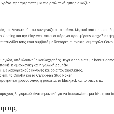
ό χρόνο, προσφέροντας μια πιο ρεαλιστική εμπειρία καζίνο.
όχους λογισμικού που συνεργάζεται το καζίνο. Μερικοί από τους πιο δη
on Gaming και την Playtech. Αυτοί οι πάροχοι προσφέρουν παιχνίδια υψ
ι τα παιχνίδια τους είναι συμβατά με διάφορες συσκευές, συμπεριλαμβ
τουργιών, από κλασικούς κουλοχέρηδες μέχρι video slots με bonus game
ϊκή, η αμερικανική και η γαλλική ρουλέτα.
ν, με διαφορετικούς κανόνες και όρια πονταρίσματος.
'em, το Omaha και το Caribbean Stud Poker.
πραγματικό χρόνο, όπως η ρουλέτα, το blackjack και το baccarat.
ρόχους λογισμικού είναι σημαντική για να διασφαλίσετε μια δίκαιη και δι
ληψης