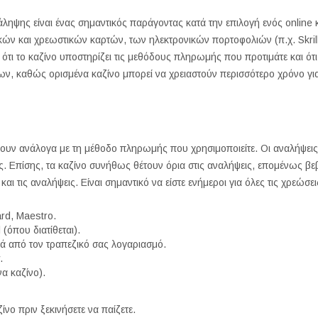
ηψης είναι ένας σημαντικός παράγοντας κατά την επιλογή ενός online κ
 και χρεωστικών καρτών, των ηλεκτρονικών πορτοφολιών (π.χ. Skrill,
τι το καζίνο υποστηρίζει τις μεθόδους πληρωμής που προτιμάτε και ότι
ν, καθώς ορισμένα καζίνο μπορεί να χρειαστούν περισσότερο χρόνο για
ρουν ανάλογα με τη μέθοδο πληρωμής που χρησιμοποιείτε. Οι αναλήψ
. Επίσης, τα καζίνο συνήθως θέτουν όρια στις αναλήψεις, επομένως βεβαι
αι τις αναλήψεις. Είναι σημαντικό να είστε ενήμεροι για όλες τις χρεώσε
rd, Maestro.
l (όπου διατίθεται).
ά από τον τραπεζικό σας λογαριασμό.
.
α καζίνο).
ίνο πριν ξεκινήσετε να παίζετε.