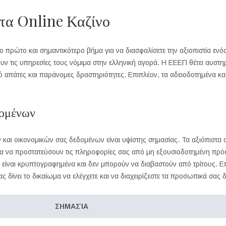
τα Online Καζίνο
 πρώτο και σημαντικότερο βήμα για να διασφαλίσετε την αξιοπιστία ενό
υν τις υπηρεσίες τους νόμιμα στην ελληνική αγορά. Η ΕΕΕΠ θέτει αυστη
 απάτες και παράνομες δραστηριότητες. Επιπλέον, τα αδειοδοτημένα καζ
δομένων
και οικονομικών σας δεδομένων είναι υψίστης σημασίας. Τα αξιόπιστα
α να προστατεύσουν τις πληροφορίες σας από μη εξουσιοδοτημένη πρόσ
ο είναι κρυπτογραφημένα και δεν μπορούν να διαβαστούν από τρίτους. Επ
δίνει το δικαίωμα να ελέγχετε και να διαχειρίζεστε τα προσωπικά σας 
ΣΗΜΑΣΊΑ