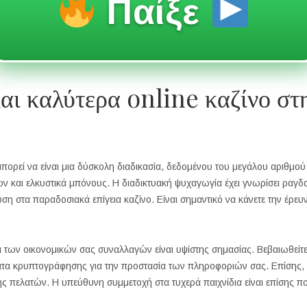
Παίξε
και καλύτερα online καζίνο στ
πορεί να είναι μια δύσκολη διαδικασία, δεδομένου του μεγάλου αριθμο
ιών και ελκυστικά μπόνους. Η διαδικτυακή ψυχαγωγία έχει γνωρίσει ραγδα
η στα παραδοσιακά επίγεια καζίνο. Είναι σημαντικό να κάνετε την έρευ
ν οικονομικών σας συναλλαγών είναι υψίστης σημασίας. Βεβαιωθείτε ότ
ατα κρυπτογράφησης για την προστασία των πληροφοριών σας. Επίσης, ε
ς πελατών. Η υπεύθυνη συμμετοχή στα τυχερά παιχνίδια είναι επίσης πο