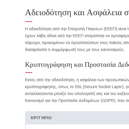
Αδειοδότηση και Ασφάλεια σ
Η αδειοδότηση από την Επιτροπή Παιγνίων (ΕΕΕΠ) είναι το
έχουν λάβει άδεια από την ΕΕΕΠ επιτρέπεται να προσφέρο
πάροχοι, προκειμένου να προστατεύσουν τους παίκτες από
διασφαλιστεί η συμμόρφωσή τους με τους κανονισμούς.
Κρυπτογράφηση και Προστασία Δε
Εκτός από την αδειοδότηση, η ασφάλεια των προσωπικών 
κρυπτογράφησης, όπως το SSL (Secure Socket Layer), γι
ανταλλάσσονται μεταξύ του υπολογιστή σας και του καζίν
Κανονισμό για την Προστασία Δεδομένων (GDPR), που σας 
ΚΡΙΤΉΡΙΟ