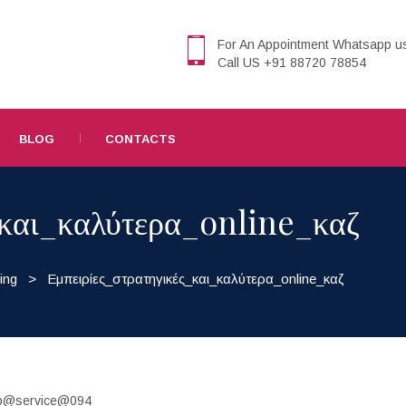
For An Appointment Whatsapp u
Call US +91 88720 78854
BLOG
CONTACTS
_και_καλύτερα_online_καζ
ing
>
Εμπειρίες_στρατηγικές_και_καλύτερα_online_καζ
@service@094