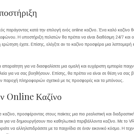
ποστήριξη
ός παράγοντας κατά την επιλογή ενός online καζίνο. Ένα καλό καζίνο θ
λεφώνου. Η υποστήριξη πελατών θα πρέπει να είναι διαθέσιμη 24/7 και οι
ρώτηση έχετε. Επίσης, ελέγξτε αν το καζίνο προσφέρει μια λεπτομερή 
απαραίτητη για να διασφαλίσετε μια ομαλή και ευχάριστη εμπειρία παιχ
λεία για να σας βοηθήσουν. Επίσης, θα πρέπει να είναι σε θέση να σα
ην παροχή πληροφοριών σχετικά με τις προσφορές και τα μπόνους.
ων Online Καζίνο
καζίνο, προσφέροντας στους παίκτες μια πιο ρεαλιστική και διαδραστική ε
αι για να δημιουργήσουν πιο καθηλωτικά περιβάλλοντα καζίνο. Με το VR
ρείτε να αλληλεπιδράσετε με τα παιχνίδια σε έναν εικονικό κόσμο. Η τεχν