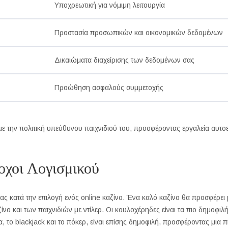
Υποχρεωτική για νόμιμη λειτουργία
Προστασία προσωπικών και οικονομικών δεδομένων
Δικαιώματα διαχείρισης των δεδομένων σας
Προώθηση ασφαλούς συμμετοχής
με την πολιτική υπεύθυνου παιχνιδιού του, προσφέροντας εργαλεία αυτο
οχοι Λογισμικού
ντας κατά την επιλογή ενός online καζίνο. Ένα καλό καζίνο θα προσφέρ
ίνο και των παιχνιδιών με ντίλερ. Οι κουλοχέρηδες είναι τα πιο δημοφιλ
, το blackjack και το πόκερ, είναι επίσης δημοφιλή, προσφέροντας μια πι