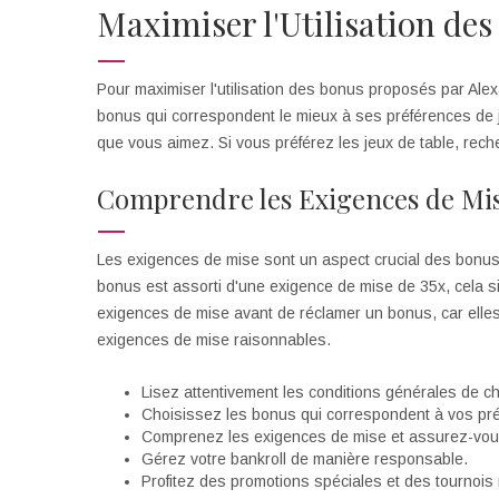
Maximiser l'Utilisation des
Pour maximiser l'utilisation des bonus proposés par Alexa
bonus qui correspondent le mieux à ses préférences de j
que vous aimez. Si vous préférez les jeux de table, rech
Comprendre les Exigences de Mi
Les exigences de mise sont un aspect crucial des bonus 
bonus est assorti d'une exigence de mise de 35x, cela si
exigences de mise avant de réclamer un bonus, car elles
exigences de mise raisonnables.
Lisez attentivement les conditions générales de 
Choisissez les bonus qui correspondent à vos pré
Comprenez les exigences de mise et assurez-vous
Gérez votre bankroll de manière responsable.
Profitez des promotions spéciales et des tournois 