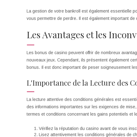
La gestion de votre bankroll est également essentielle 
vous permettre de perdre. Il est également important de d
Les Avantages et les Incon
Les bonus de casino peuvent offrir de nombreux avantage
nouveaux jeux. Cependant, ils présentent également certai
bonus. Il est donc important de peser soigneusement le
L'Importance de la Lecture des C
La lecture attentive des conditions générales est essent
des informations importantes sur les exigences de mise, les
termes et conditions concernant les gains potentiels et 
Vérifiez la réputation du casino avant de vous inscr
Lisez attentivement les conditions générales de 