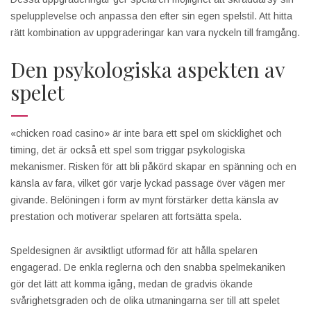
spelupplevelse och anpassa den efter sin egen spelstil. Att hitta
rätt kombination av uppgraderingar kan vara nyckeln till framgång.
Den psykologiska aspekten av
spelet
«chicken road casino» är inte bara ett spel om skicklighet och
timing, det är också ett spel som triggar psykologiska
mekanismer. Risken för att bli påkörd skapar en spänning och en
känsla av fara, vilket gör varje lyckad passage över vägen mer
givande. Belöningen i form av mynt förstärker detta känsla av
prestation och motiverar spelaren att fortsätta spela.
Speldesignen är avsiktligt utformad för att hålla spelaren
engagerad. De enkla reglerna och den snabba spelmekaniken
gör det lätt att komma igång, medan de gradvis ökande
svårighetsgraden och de olika utmaningarna ser till att spelet