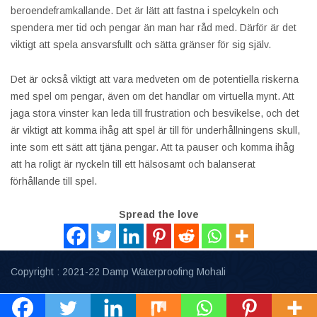
beroendeframkallande. Det är lätt att fastna i spelcykeln och
spendera mer tid och pengar än man har råd med. Därför är det
viktigt att spela ansvarsfullt och sätta gränser för sig själv.
Det är också viktigt att vara medveten om de potentiella riskerna
med spel om pengar, även om det handlar om virtuella mynt. Att
jaga stora vinster kan leda till frustration och besvikelse, och det
är viktigt att komma ihåg att spel är till för underhållningens skull,
inte som ett sätt att tjäna pengar. Att ta pauser och komma ihåg
att ha roligt är nyckeln till ett hälsosamt och balanserat
förhållande till spel.
Spread the love
Copyright : 2021-22 Damp Waterproofing Mohali