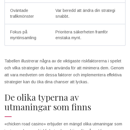
Oväntade
Var beredd att ändra din strategi
trafikmönster
snabbt.
Fokus på
Prioritera säkerheten framför
myntinsamling
enstaka mynt.
Tabellen illustrerar några av de viktigaste riskfaktorerna i spelet
och vilka strategier du kan använda för att minimera dem. Genom
att vara medveten om dessa faktorer och implementera effektiva
strategier kan du öka dina chanser att lyckas.
De olika typerna av
utmaningar som finns
«chicken road casino» erbjuder en mängd olika utmaningar som