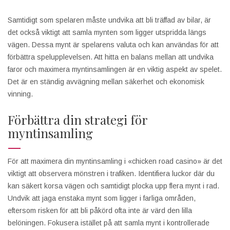
Samtidigt som spelaren måste undvika att bli träffad av bilar, är
det också viktigt att samla mynten som ligger utspridda längs
vägen. Dessa mynt är spelarens valuta och kan användas för att
förbättra spelupplevelsen. Att hitta en balans mellan att undvika
faror och maximera myntinsamlingen är en viktig aspekt av spelet.
Det är en ständig avvägning mellan säkerhet och ekonomisk
vinning.
Förbättra din strategi för
myntinsamling
För att maximera din myntinsamling i «chicken road casino» är det
viktigt att observera mönstren i trafiken. Identifiera luckor där du
kan säkert korsa vägen och samtidigt plocka upp flera mynt i rad.
Undvik att jaga enstaka mynt som ligger i farliga områden,
eftersom risken för att bli påkörd ofta inte är värd den lilla
belöningen. Fokusera istället på att samla mynt i kontrollerade