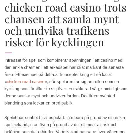
chicken road casino trots
chansen att samla mynt
och undvika trafikens
risker för kycklingen
Intresset för spel som kombinerar spänningen i ett casino med
den enkla charmen i ett arkadspel har ökat markant de senaste
åren. Ett exempel på detta är konceptet kring ett så kallat
«
chicken road casino
», där spelaren tar sig an rollen som en
kyckling som försöker ta sig över en trafikerad väg, samtidigt som
denne samlar mynt och undviker fordon. Det är en oväntad
blandning som lockar en bred publik.
Spelet har snabbt blivit populärt, inte bara på grund av sin enkla
spelmekanik, utan även på grund av det element av risk och
belöning som det erbjuder. Varje lyckad passage över vägen ger