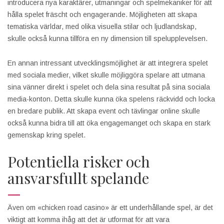
introducera nya karaktärer, utmaningar och spelmekaniker för att
hålla spelet fräscht och engagerande. Möjligheten att skapa
tematiska världar, med olika visuella stilar och ljudlandskap,
skulle också kunna tillföra en ny dimension till spelupplevelsen.
En annan intressant utvecklingsmöjlighet är att integrera spelet
med sociala medier, vilket skulle möjliggöra spelare att utmana
sina vänner direkt i spelet och dela sina resultat på sina sociala
media-konton. Detta skulle kunna öka spelens räckvidd och locka
en bredare publik. Att skapa event och tävlingar online skulle
också kunna bidra till att öka engagemanget och skapa en stark
gemenskap kring spelet.
Potentiella risker och
ansvarsfullt spelande
Även om «chicken road casino» är ett underhållande spel, är det
viktigt att komma ihåg att det är utformat för att vara