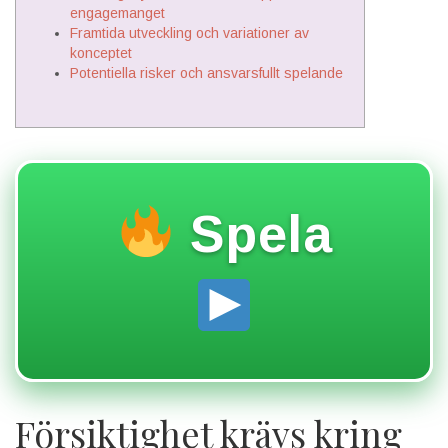
engagemanget
Framtida utveckling och variationer av
konceptet
Potentiella risker och ansvarsfullt spelande
Spela
Försiktighet krävs kring