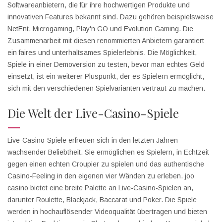
Softwareanbietern, die für ihre hochwertigen Produkte und
innovativen Features bekannt sind. Dazu gehören beispielsweise
NetEnt, Microgaming, Play'n GO und Evolution Gaming. Die
Zusammenarbeit mit diesen renommierten Anbietern garantiert
ein faires und unterhaltsames Spielerlebnis. Die Möglichkeit,
Spiele in einer Demoversion zu testen, bevor man echtes Geld
einsetzt, ist ein weiterer Pluspunkt, der es Spielern ermöglicht,
sich mit den verschiedenen Spielvarianten vertraut zu machen.
Die Welt der Live-Casino-Spiele
Live-Casino-Spiele erfreuen sich in den letzten Jahren
wachsender Beliebtheit. Sie ermöglichen es Spielern, in Echtzeit
gegen einen echten Croupier zu spielen und das authentische
Casino-Feeling in den eigenen vier Wänden zu erleben. joo
casino bietet eine breite Palette an Live-Casino-Spielen an,
darunter Roulette, Blackjack, Baccarat und Poker. Die Spiele
werden in hochauflösender Videoqualität übertragen und bieten