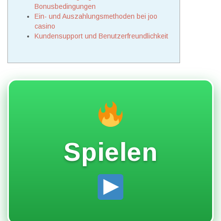
Bonusbedingungen
Ein- und Auszahlungsmethoden bei joo
casino
Kundensupport und Benutzerfreundlichkeit
Spielen