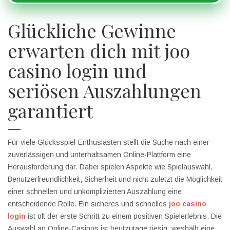
Glückliche Gewinne
erwarten dich mit joo
casino login und
seriösen Auszahlungen
garantiert
Für viele Glücksspiel-Enthusiasten stellt die Suche nach einer
zuverlässigen und unterhaltsamen Online-Plattform eine
Herausforderung dar. Dabei spielen Aspekte wie Spielauswahl,
Benutzerfreundlichkeit, Sicherheit und nicht zuletzt die Möglichkeit
einer schnellen und unkomplizierten Auszahlung eine
entscheidende Rolle. Ein sicheres und schnelles
joo casino
login
ist oft der erste Schritt zu einem positiven Spielerlebnis. Die
Auswahl an Online-Casinos ist heutzutage riesig, weshalb eine