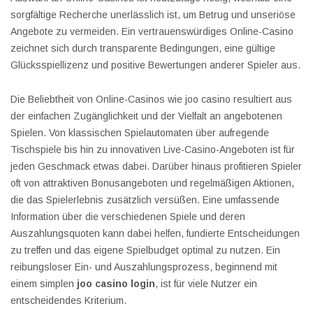
sorgfältige Recherche unerlässlich ist, um Betrug und unseriöse
Angebote zu vermeiden. Ein vertrauenswürdiges Online-Casino
zeichnet sich durch transparente Bedingungen, eine gültige
Glücksspiellizenz und positive Bewertungen anderer Spieler aus.
Die Beliebtheit von Online-Casinos wie joo casino resultiert aus
der einfachen Zugänglichkeit und der Vielfalt an angebotenen
Spielen. Von klassischen Spielautomaten über aufregende
Tischspiele bis hin zu innovativen Live-Casino-Angeboten ist für
jeden Geschmack etwas dabei. Darüber hinaus profitieren Spieler
oft von attraktiven Bonusangeboten und regelmäßigen Aktionen,
die das Spielerlebnis zusätzlich versüßen. Eine umfassende
Information über die verschiedenen Spiele und deren
Auszahlungsquoten kann dabei helfen, fundierte Entscheidungen
zu treffen und das eigene Spielbudget optimal zu nutzen. Ein
reibungsloser Ein- und Auszahlungsprozess, beginnend mit
einem simplen
joo casino login
, ist für viele Nutzer ein
entscheidendes Kriterium.