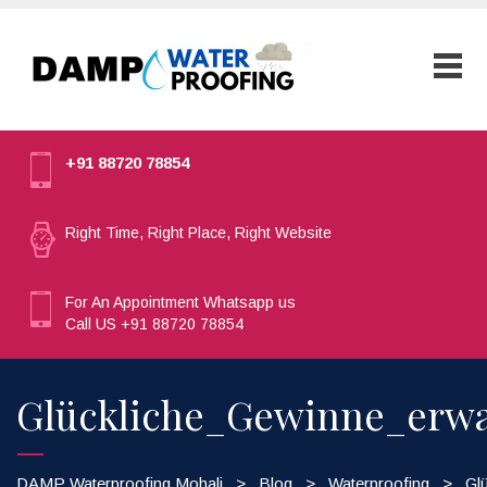
+91 88720 78854
Right Time, Right Place, Right Website
For An Appointment Whatsapp us
Call US +91 88720 78854
Glückliche_Gewinne_erwa
DAMP Waterproofing Mohali
>
Blog
>
Waterproofing
>
Gl