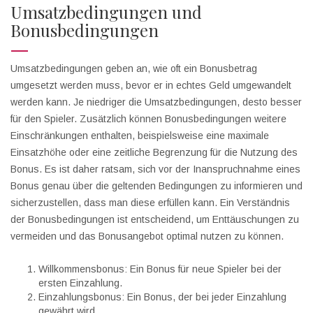
Umsatzbedingungen und
Bonusbedingungen
Umsatzbedingungen geben an, wie oft ein Bonusbetrag
umgesetzt werden muss, bevor er in echtes Geld umgewandelt
werden kann. Je niedriger die Umsatzbedingungen, desto besser
für den Spieler. Zusätzlich können Bonusbedingungen weitere
Einschränkungen enthalten, beispielsweise eine maximale
Einsatzhöhe oder eine zeitliche Begrenzung für die Nutzung des
Bonus. Es ist daher ratsam, sich vor der Inanspruchnahme eines
Bonus genau über die geltenden Bedingungen zu informieren und
sicherzustellen, dass man diese erfüllen kann. Ein Verständnis
der Bonusbedingungen ist entscheidend, um Enttäuschungen zu
vermeiden und das Bonusangebot optimal nutzen zu können.
Willkommensbonus: Ein Bonus für neue Spieler bei der
ersten Einzahlung.
Einzahlungsbonus: Ein Bonus, der bei jeder Einzahlung
gewährt wird.