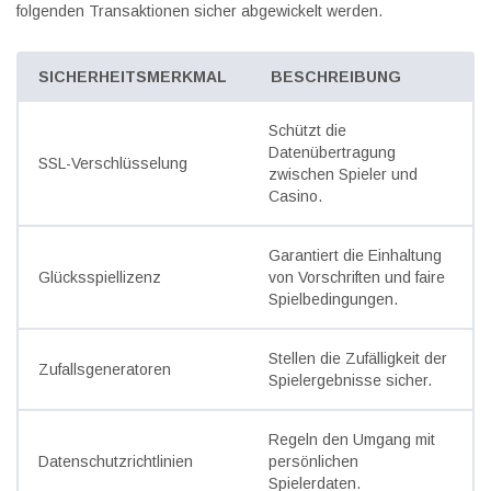
folgenden Transaktionen sicher abgewickelt werden.
SICHERHEITSMERKMAL
BESCHREIBUNG
Schützt die
Datenübertragung
SSL-Verschlüsselung
zwischen Spieler und
Casino.
Garantiert die Einhaltung
Glücksspiellizenz
von Vorschriften und faire
Spielbedingungen.
Stellen die Zufälligkeit der
Zufallsgeneratoren
Spielergebnisse sicher.
Regeln den Umgang mit
Datenschutzrichtlinien
persönlichen
Spielerdaten.