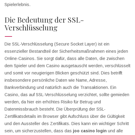
Spielerlebnis.
Die Bedeutung der SSL-
Verschlüsselung
Die SSL-Verschlüsselung (Secure Socket Layer) ist ein
essenzieller Bestandteil der Sicherheitsmaßnahmen eines jeden
Online-Casinos. Sie sorgt dafür, dass alle Daten, die zwischen
dem Spieler und dem Casino ausgetauscht werden, verschlüsselt
und somit vor neugierigen Blicken geschützt sind. Dies betrifft
insbesondere persönliche Daten wie Name, Adresse,
Bankverbindung und natürlich auch die Transaktionen. Ein
Casino, das auf SSL-Verschlüsselung verzichtet, sollte gemieden
werden, da hier ein erhöhtes Risiko für Betrug und
Datenmissbrauch besteht. Die Überprüfung der SSL-
Zertifikatsdetails im Browser gibt Aufschluss über die Gültigkeit
und den Aussteller des Zertifikats. Dies kann ein wichtiger Schritt
sein, um sicherzustellen, dass das
joo casino login
und alle