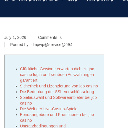
July 1, 2026
Comments:
0
Posted by:
dmpwp@service@094
Glückliche Gewinne erwarten dich mit joo
casino login und seriösen Auszahlungen
garantiert
Sicherheit und Lizenzierung von joo casino
Die Bedeutung der SSL-Verschlüsselung
Spielauswahl und Softwareanbieter bei joo
casino
Die Welt der Live-Casino-Spiele
Bonusangebote und Promotionen bei joo
casino
Umsatzbedingungen und