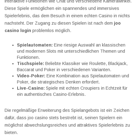
interaktive Funktionen wie Chat und verschiedene Kamerawinkel.
Diese Spiele ermöglichen ein spannendes und immersives
Spielerlebnis, das dem Besuch in einem echten Casino in nichts
nachsteht. Der Zugang zu diesen Spielen ist nach dem
joo
casino login
problemlos möglich.
Spielautomaten:
Eine riesige Auswahl an klassischen
und modernen Slots mit unterschiedlichen Themen und
Funktionen.
Tischspiele:
Beliebte Klassiker wie Roulette, Blackjack,
Baccarat und Poker in verschiedenen Varianten.
Video-Poker:
Eine Kombination aus Spielautomaten und
Poker, die strategisches Denken erfordert.
Live-Casino:
Spiele mit echten Croupiers in Echtzeit für
ein authentisches Casino-Erlebnis.
Die regelmäßige Erweiterung des Spielangebots ist ein Zeichen
dafür, dass joo casino stets bestrebt ist, seinen Spielern ein
möglichst abwechslungsreiches und attraktives Spielerlebnis zu
bieten.