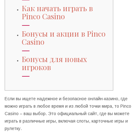
Как начать играть в
Pinco Casino
Бонусы и акции в Pinco
Casino
Бонусы для новых
игроков
Если вы ищете надежное и безопасное онлайн-казино, где
можно играть в любое время и из любой точки мира, то Pinco
Casino – ваш выбор. Это официальный сайт, где вы можете
играть в различные игры, включая слоты, карточные игры и
рулетку.