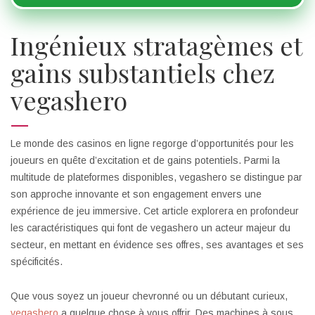
Ingénieux stratagèmes et
gains substantiels chez
vegashero
Le monde des casinos en ligne regorge d’opportunités pour les
joueurs en quête d’excitation et de gains potentiels. Parmi la
multitude de plateformes disponibles, vegashero se distingue par
son approche innovante et son engagement envers une
expérience de jeu immersive. Cet article explorera en profondeur
les caractéristiques qui font de vegashero un acteur majeur du
secteur, en mettant en évidence ses offres, ses avantages et ses
spécificités.
Que vous soyez un joueur chevronné ou un débutant curieux,
vegashero
a quelque chose à vous offrir. Des machines à sous