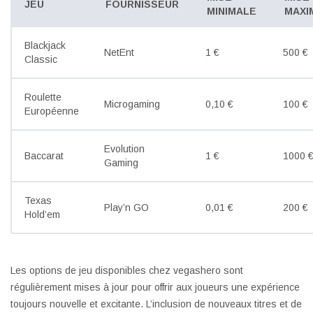
JEU
FOURNISSEUR
MINIMALE
MAXI
Blackjack
NetEnt
1 €
500 €
Classic
Roulette
Microgaming
0,10 €
100 €
Européenne
Evolution
Baccarat
1 €
1000 €
Gaming
Texas
Play’n GO
0,01 €
200 €
Hold’em
Les options de jeu disponibles chez vegashero sont
régulièrement mises à jour pour offrir aux joueurs une expérience
toujours nouvelle et excitante. L’inclusion de nouveaux titres et de