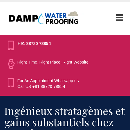
+91 88720 78854
Right Time, Right Place, Right Website
For An Appointment Whatsapp us
Call US +91 88720 78854
Ingénieux stratagèmes et
gains substantiels chez