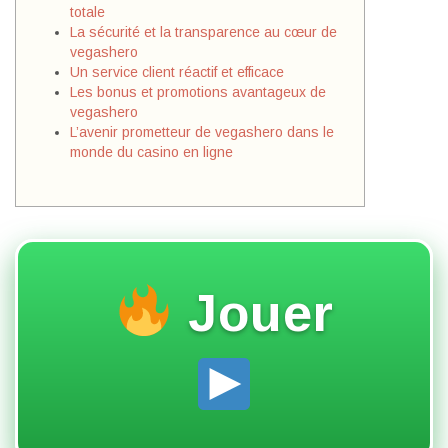
totale
La sécurité et la transparence au cœur de
vegashero
Un service client réactif et efficace
Les bonus et promotions avantageux de
vegashero
L’avenir prometteur de vegashero dans le
monde du casino en ligne
Jouer