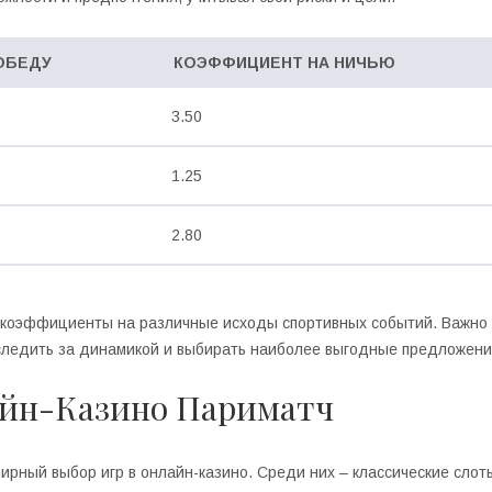
ОБЕДУ
КОЭФФИЦИЕНТ НА НИЧЬЮ
3.50
1.25
2.80
коэффициенты на различные исходы спортивных событий. Важно п
 следить за динамикой и выбирать наиболее выгодные предложени
айн-Казино Париматч
ширный выбор игр в онлайн-казино. Среди них – классические сл