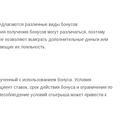
редлагаются различные виды бонусов:
вия получения бонусов могут различаться, поэтому
рые позволяют выиграть дополнительные деньги или
ающих их лояльность.
ученный с использованием бонуса. Условия
иент ставок, срок действия бонуса и ограничения по
 Несоблюдение условий отыгрыша может привести к