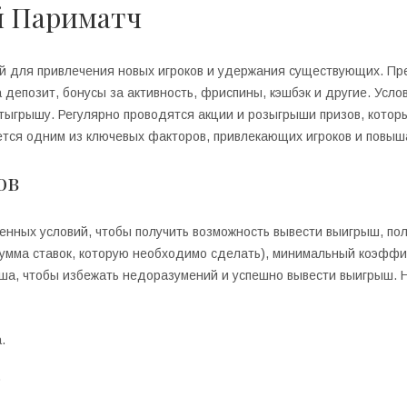
й Париматч
ций для привлечения новых игроков и удержания существующих. П
 депозит, бонусы за активность, фриспины, кэшбэк и другие. Усло
отыгрышу. Регулярно проводятся акции и розыгрыши призов, кото
ется одним из ключевых факторов, привлекающих игроков и повыш
ов
нных условий, чтобы получить возможность вывести выигрыш, пол
сумма ставок, которую необходимо сделать), минимальный коэффиц
рыша, чтобы избежать недоразумений и успешно вывести выигрыш.
.
.