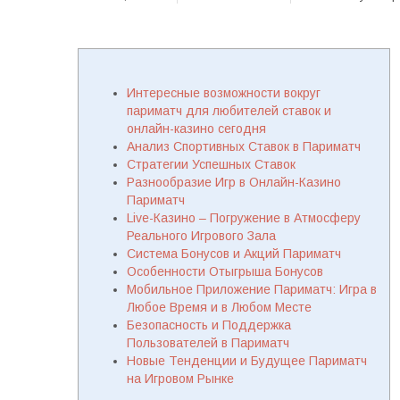
Интересные возможности вокруг
париматч для любителей ставок и
онлайн-казино сегодня
Анализ Спортивных Ставок в Париматч
Стратегии Успешных Ставок
Разнообразие Игр в Онлайн-Казино
Париматч
Live-Казино – Погружение в Атмосферу
Реального Игрового Зала
Система Бонусов и Акций Париматч
Особенности Отыгрыша Бонусов
Мобильное Приложение Париматч: Игра в
Любое Время и в Любом Месте
Безопасность и Поддержка
Пользователей в Париматч
Новые Тенденции и Будущее Париматч
на Игровом Рынке