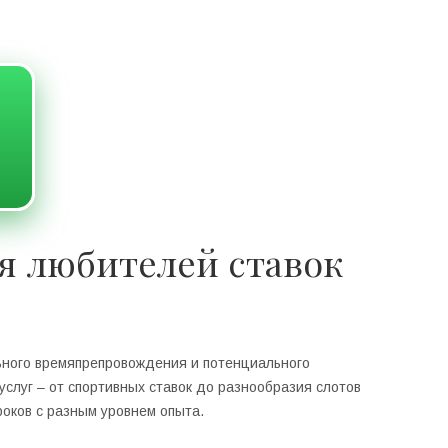
я любителей ставок
ьного времяпрепровождения и потенциального
слуг – от спортивных ставок до разнообразия слотов
оков с разным уровнем опыта.