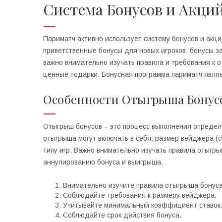
Система Бонусов и Акци
Париматч активно использует систему бонусов и ак
приветственные бонусы для новых игроков, бонусы за
важно внимательно изучать правила и требования к 
ценные подарки. Бонусная программа париматч явля
Особенности Отыгрыша Бонус
Отыгрыш бонусов – это процесс выполнения определе
отыгрыша могут включать в себя: размер вейджера (
типу игр. Важно внимательно изучать правила отыг
аннулированию бонуса и выигрыша.
Внимательно изучите правила отыгрыша бонуса
Соблюдайте требования к размеру вейджера.
Учитывайте минимальный коэффициент ставок
Соблюдайте срок действия бонуса.