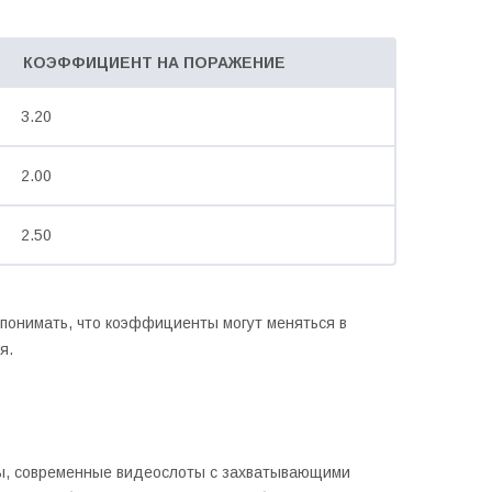
КОЭФФИЦИЕНТ НА ПОРАЖЕНИЕ
3.20
2.00
2.50
онимать, что коэффициенты могут меняться в
я.
оты, современные видеослоты с захватывающими