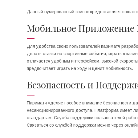
Данный нумерованный список предоставляет пошагову
Мобильное Приложение П
Для удобства своих пользователей париматч разрабо
делать ставки на спортивные события, играть в казин
отличается удобным интерфейсом, высокой скорость
предпочитает играть на ходу и ценит мобильность.
Безопасность и Поддерж
Париматч уделяет особое внимание безопасности д
несанкционированного доступа. Платформа имеет ли
стандартам. Служба поддержки пользователей работа
Связаться со службой поддержки можно через онлайн