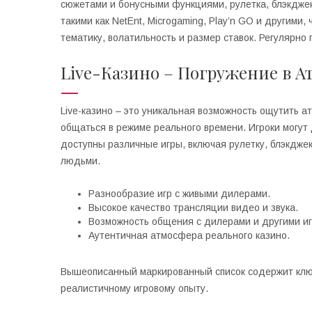
сюжетами и бонусными функциями, рулетка, блэкджек
такими как NetEnt, Microgaming, Play’n GO и другими,
тематику, волатильность и размер ставок. Регулярн
Live-Казино – Погружение в А
Live-казино – это уникальная возможность ощутить а
общаться в режиме реального времени. Игроки могут 
доступны различные игры, включая рулетку, блэкджек,
людьми.
Разнообразие игр с живыми дилерами.
Высокое качество трансляции видео и звука.
Возможность общения с дилерами и другими иг
Аутентичная атмосфера реального казино.
Вышеописанный маркированный список содержит ключ
реалистичному игровому опыту.