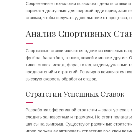
Современные технологии позволяют делать ставки и 
париматч доступным для широкой аудитории, заинтер
ставкам, чтобы получать удовольствие от процесса, н
Анализ Спортивных Став
Спортивные ставки являются одним из ключевых нап
футбол, баскетбол, теннис, хоккей и многие другие
типов ставок: исход, фора, тотал, индивидуальные 
предпочтений и стратегий. Регулярно появляются н
высокую скорость обработки ставок.
Стратегии Успешных Ставок
Разработка эффективной стратегии – залог успеха в 
следить за новостями и травмами. Не стоит полагат
шансы на выигрыш. Существуют различные стратегии, т
игрок должен адаптировать стратегию под свои возмо