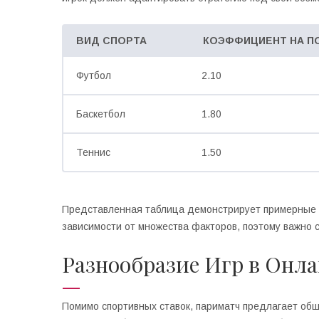
ВИД СПОРТА
КОЭФФИЦИЕНТ НА П
Футбол
2.10
Баскетбол
1.80
Теннис
1.50
Представленная таблица демонстрирует примерные 
зависимости от множества факторов, поэтому важно
Разнообразие Игр в Онл
Помимо спортивных ставок, париматч предлагает об