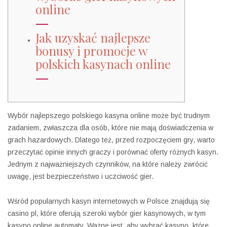
online
Jak uzyskać najlepsze
bonusy i promocje w
polskich kasynach online
Wybór najlepszego polskiego kasyna online może być trudnym
zadaniem, zwłaszcza dla osób, które nie mają doświadczenia w
grach hazardowych. Dlatego też, przed rozpoczęciem gry, warto
przeczytać opinie innych graczy i porównać oferty różnych kasyn.
Jednym z najważniejszych czynników, na które należy zwrócić
uwagę, jest bezpieczeństwo i uczciwość gier.
Wśród popularnych kasyn internetowych w Polsce znajdują się
casino pl, które oferują szeroki wybór gier kasynowych, w tym
kasyno online automaty. Ważne jest, aby wybrać kasyno, które