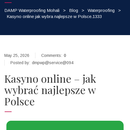
DAMP Waterproofing Mohali
>
Blog
>
Waterproofing
>
Kasyno online jak wybra najlepsze w Polsce.1333
May 25, 2026
Comments:
0
Posted by:
dmpwp@service@094
Kasyno online – jak
wybrać najlepsze w
Polsce