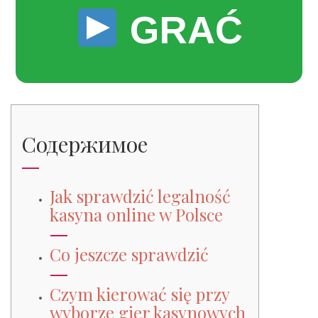
GRAĆ
Содержимое
Jak sprawdzić legalność
kasyna online w Polsce
Co jeszcze sprawdzić
Czym kierować się przy
wyborze gier kasynowych