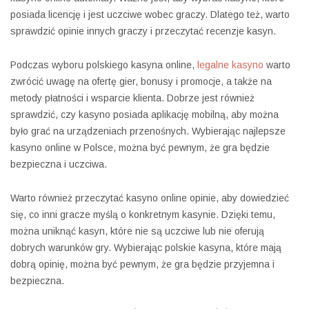
posiada licencję i jest uczciwe wobec graczy. Dlatego też, warto
sprawdzić opinie innych graczy i przeczytać recenzje kasyn.
Podczas wyboru polskiego kasyna online,
legalne kasyno
warto
zwrócić uwagę na ofertę gier, bonusy i promocje, a także na
metody płatności i wsparcie klienta. Dobrze jest również
sprawdzić, czy kasyno posiada aplikację mobilną, aby można
było grać na urządzeniach przenośnych. Wybierając najlepsze
kasyno online w Polsce, można być pewnym, że gra będzie
bezpieczna i uczciwa.
Warto również przeczytać kasyno online opinie, aby dowiedzieć
się, co inni gracze myślą o konkretnym kasynie. Dzięki temu,
można uniknąć kasyn, które nie są uczciwe lub nie oferują
dobrych warunków gry. Wybierając polskie kasyna, które mają
dobrą opinię, można być pewnym, że gra będzie przyjemna i
bezpieczna.