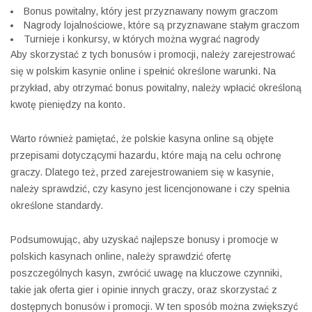
Bonus powitalny, który jest przyznawany nowym graczom
Nagrody lojalnościowe, które są przyznawane stałym graczom
Turnieje i konkursy, w których można wygrać nagrody
Aby skorzystać z tych bonusów i promocji, należy zarejestrować
się w polskim kasynie online i spełnić określone warunki. Na
przykład, aby otrzymać bonus powitalny, należy wpłacić określoną
kwotę pieniędzy na konto.
Warto również pamiętać, że polskie kasyna online są objęte
przepisami dotyczącymi hazardu, które mają na celu ochronę
graczy. Dlatego też, przed zarejestrowaniem się w kasynie,
należy sprawdzić, czy kasyno jest licencjonowane i czy spełnia
określone standardy.
Podsumowując, aby uzyskać najlepsze bonusy i promocje w
polskich kasynach online, należy sprawdzić ofertę
poszczególnych kasyn, zwrócić uwagę na kluczowe czynniki,
takie jak oferta gier i opinie innych graczy, oraz skorzystać z
dostępnych bonusów i promocji. W ten sposób można zwiększyć