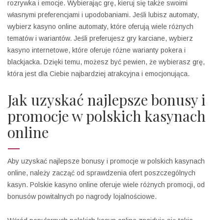
rozrywka i emocje. Wybierając grę, kieruj się także swoimi
własnymi preferencjami i upodobaniami. Jeśli lubisz automaty,
wybierz kasyno online automaty, które oferują wiele różnych
tematów i wariantów. Jeśli preferujesz gry karciane, wybierz
kasyno internetowe, które oferuje różne warianty pokera i
blackjacka. Dzięki temu, możesz być pewien, że wybierasz grę,
która jest dla Ciebie najbardziej atrakcyjna i emocjonująca.
Jak uzyskać najlepsze bonusy i
promocje w polskich kasynach
online
Aby uzyskać najlepsze bonusy i promocje w polskich kasynach
online, należy zacząć od sprawdzenia ofert poszczególnych
kasyn. Polskie kasyno online oferuje wiele różnych promocji, od
bonusów powitalnych po nagrody lojalnościowe.