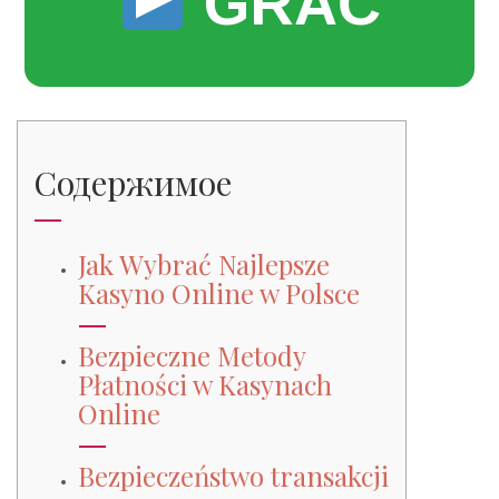
GRAĆ
Содержимое
Jak Wybrać Najlepsze
Kasyno Online w Polsce
Bezpieczne Metody
Płatności w Kasynach
Online
Bezpieczeństwo transakcji