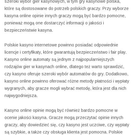
szeroki wybór gier kasynowych, w tym gry kasynowe polska,
które są dostosowane do potrzeb polskich graczy. Przy wyborze
kasyna online opinie innych graczy mogą być bardzo pomocne,
ponieważ mogą one dostarczyć informacji o jakości i
bezpieczeństwie kasyna.
Polskie kasyno internetowe powinno posiadać odpowiednie
licencje i certyfikaty, które gwarantują bezpieczeństwo i fair play.
Kasyno online automaty są jednym z najpopularniejszych
rodzajów gier w kasynach online, dlatego też warto sprawdzić,
czy kasyno oferuje szeroki wybór automatów do gry. Dodatkowo,
kasyno online powinno oferować różne metody płatności i wypłaty
wygranych, aby gracze mogli wybrać metodę, która jest dla nich
najwygodniejsza.
Kasyno online opinie mogą być również bardzo pomocne w
ocenie jakości kasyna. Gracze mogą przeczytać opinie innych
graczy, aby dowiedzieć się, czy kasyno jest uczciwe, czy wypłaty
są szybkie, a także czy obsługa klienta jest pomocna. Polskie