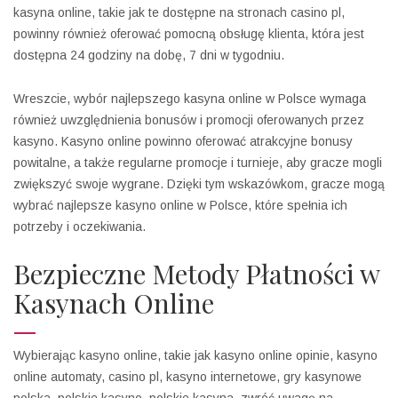
kasyna online, takie jak te dostępne na stronach casino pl,
powinny również oferować pomocną obsługę klienta, która jest
dostępna 24 godziny na dobę, 7 dni w tygodniu.
Wreszcie, wybór najlepszego kasyna online w Polsce wymaga
również uwzględnienia bonusów i promocji oferowanych przez
kasyno. Kasyno online powinno oferować atrakcyjne bonusy
powitalne, a także regularne promocje i turnieje, aby gracze mogli
zwiększyć swoje wygrane. Dzięki tym wskazówkom, gracze mogą
wybrać najlepsze kasyno online w Polsce, które spełnia ich
potrzeby i oczekiwania.
Bezpieczne Metody Płatności w
Kasynach Online
Wybierając kasyno online, takie jak kasyno online opinie, kasyno
online automaty, casino pl, kasyno internetowe, gry kasynowe