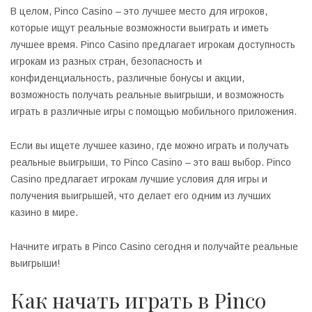
В целом, Pinco Casino – это лучшее место для игроков,
которые ищут реальные возможности выиграть и иметь
лучшее время. Pinco Casino предлагает игрокам доступность
игрокам из разных стран, безопасность и
конфиденциальность, различные бонусы и акции,
возможность получать реальные выигрыши, и возможность
играть в различные игры с помощью мобильного приложения.
Если вы ищете лучшее казино, где можно играть и получать
реальные выигрыши, то Pinco Casino – это ваш выбор. Pinco
Casino предлагает игрокам лучшие условия для игры и
получения выигрышей, что делает его одним из лучших
казино в мире.
Начните играть в Pinco Casino сегодня и получайте реальные
выигрыши!
Как начать играть в Pinco