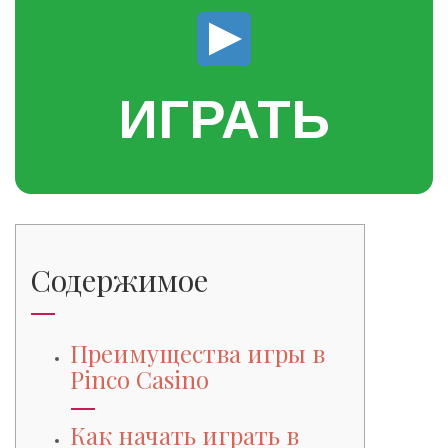
ИГРАТЬ
Содержимое
Преимущества игры в
Pinco Casino
Как начать играть в