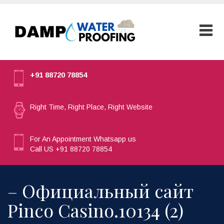
+91 88720 78854
Right Time, Right Place, Right Website
For An Appointment Whatsapp us
Call US +91 88720 78854
– Официальный сайт
Pinco Casino.10134 (2)