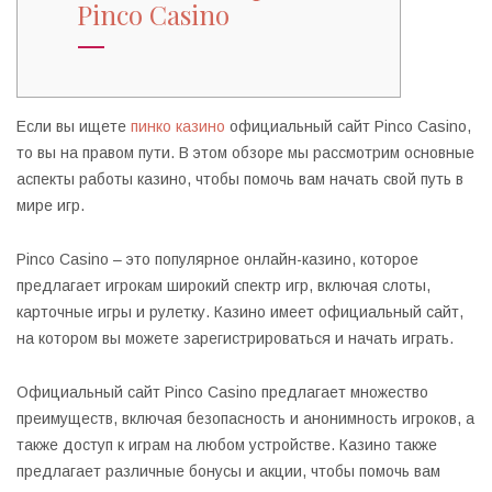
Pinco Casino
Если вы ищете
пинко казино
официальный сайт Pinco Casino,
то вы на правом пути. В этом обзоре мы рассмотрим основные
аспекты работы казино, чтобы помочь вам начать свой путь в
мире игр.
Pinco Casino – это популярное онлайн-казино, которое
предлагает игрокам широкий спектр игр, включая слоты,
карточные игры и рулетку. Казино имеет официальный сайт,
на котором вы можете зарегистрироваться и начать играть.
Официальный сайт Pinco Casino предлагает множество
преимуществ, включая безопасность и анонимность игроков, а
также доступ к играм на любом устройстве. Казино также
предлагает различные бонусы и акции, чтобы помочь вам