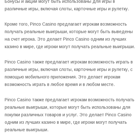
Бонусы и акции могут быть использованы для игры в
различные игры, включая слоты, карточные игры и рулетку.
Кроме того, Pinco Casino предлагает игрокам возможность
получать реальные выигрыши, которые могут быть выведены
на счет игрока. Это делает Pinco Casino одним из лучших
казино в мире, где игроки могут получать реальные выигрыши.
Pinco Casino также предлагает игрокам возможность играть в
различные игры, включая слоты, карточные игры и рулетку, с
помощью мобильного приложения. Это делает игрокам
возможность играть в любое время и в любом месте.
Pinco Casino также предлагает игрокам возможность получать
реальные выигрыши, которые могут быть использованы для
покупки различных товаров и услуг. Это делает Pinco Casino
одним из лучших казино в мире, где игроки могут получать
реальные выигрыши.