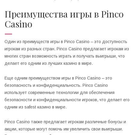
Преимущества игры в Pinco
Casino
Один из преимуществ игры в Pinco Casino – это доступность
игрокам из разных стран. Pinco Casino предлагает игрокам из
многих стран возможность играть и получать выигрыши, что
делает его одним из лучших казино в мире.
Еще одним преимуществом игры в Pinco Casino – это
безопасность и конфиденциальность. Pinco Casino
использует современные технологии для обеспечения
безопасности и конфиденциальности игроков, что делает его
одним из safest казино в мире.
Pinco Casino также предлагает игрокам различные бонусы и
акции, которые могут помочь им увеличить свои выигрыши.