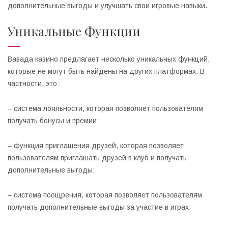
дополнительные выгоды и улучшать свои игровые навыки.
Уникальные Функции
Вавада казино предлагает несколько уникальных функций,
которые не могут быть найдены на других платформах. В
частности, это:
– система лояльности, которая позволяет пользователям
получать бонусы и премии;
– функция приглашения друзей, которая позволяет
пользователям приглашать друзей в клуб и получать
дополнительные выгоды;
– система поощрения, которая позволяет пользователям
получать дополнительные выгоды за участие в играх;