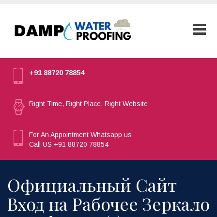
+91 88720 78854
Right Time, Right Place, Right Website
For An Appointment Whatsapp us
Call US +91 88720 78854
Официальный Сайт
Вход на Рабочее Зеркало