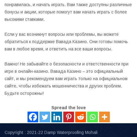
понравилась, и начать играть. Вам также доступны различные
бонусы и акции, которые помогут вам начать играть с более
высокими ставками.
Если у вас возникнут вопросы или проблемы, вы можете
обратиться к поддержке Вавада Казино. Они готовы помочь
вам в любое время, и ответить на все ваши вопросы.
Важно! Не забывайте о безопасности и ответственности при
игре в онлайн-казино. Вавада Казино – это официальный
сайт, и мы рекомендуем вам играть только на официальном
сайте, чтобы избежать мошенничества и других проблем.
Будьте осторожны!
Spread the love
Copyright : 2021-22 Damp Waterproofing Mohali