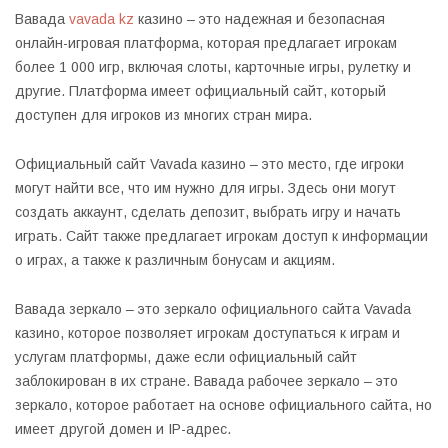
Вавада
vavada kz
казино – это надежная и безопасная
онлайн-игровая платформа, которая предлагает игрокам
более 1 000 игр, включая слоты, карточные игры, рулетку и
другие. Платформа имеет официальный сайт, который
доступен для игроков из многих стран мира.
Официальный сайт Vavada казино – это место, где игроки
могут найти все, что им нужно для игры. Здесь они могут
создать аккаунт, сделать депозит, выбрать игру и начать
играть. Сайт также предлагает игрокам доступ к информации
о играх, а также к различным бонусам и акциям.
Вавада зеркало – это зеркало официального сайта Vavada
казино, которое позволяет игрокам доступаться к играм и
услугам платформы, даже если официальный сайт
заблокирован в их стране. Вавада рабочее зеркало – это
зеркало, которое работает на основе официального сайта, но
имеет другой домен и IP-адрес.