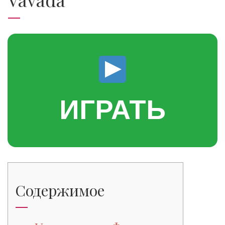
ИГРАТЬ
Содержимое