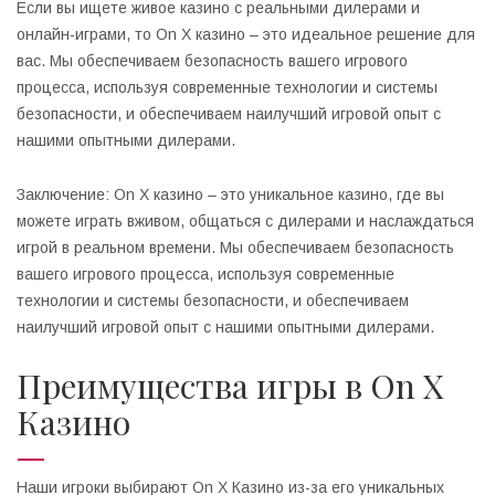
Если вы ищете живое казино с реальными дилерами и
онлайн-играми, то On X казино – это идеальное решение для
вас. Мы обеспечиваем безопасность вашего игрового
процесса, используя современные технологии и системы
безопасности, и обеспечиваем наилучший игровой опыт с
нашими опытными дилерами.
Заключение: On X казино – это уникальное казино, где вы
можете играть вживом, общаться с дилерами и наслаждаться
игрой в реальном времени. Мы обеспечиваем безопасность
вашего игрового процесса, используя современные
технологии и системы безопасности, и обеспечиваем
наилучший игровой опыт с нашими опытными дилерами.
Преимущества игры в On X
Казино
Наши игроки выбирают On X Казино из-за его уникальных