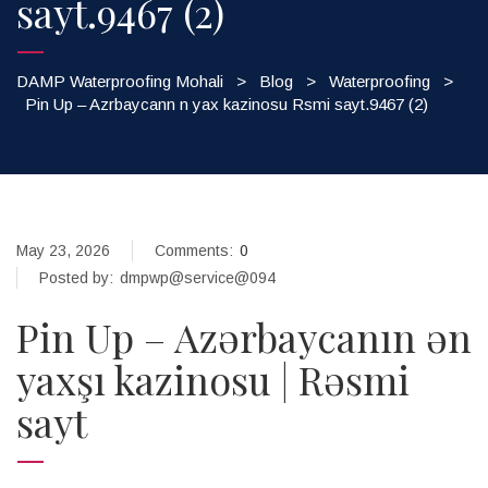
sayt.9467 (2)
DAMP Waterproofing Mohali
>
Blog
>
Waterproofing
>
Pin Up – Azrbaycann n yax kazinosu Rsmi sayt.9467 (2)
May 23, 2026
Comments:
0
Posted by:
dmpwp@service@094
Pin Up – Azərbaycanın ən
yaxşı kazinosu | Rəsmi
sayt