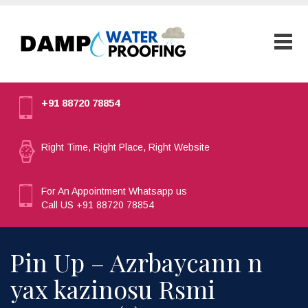
+91 88720 78854
Right Time, Right Place, Right Website
For An Appointment Whatsapp us
Call US +91 88720 78854
Pin Up – Azrbaycann n
yax kazinosu Rsmi