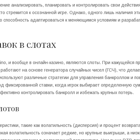
 умение анализировать, планировать и контролировать свои действ
то стремится к осознанной игре. Однако, одного лишь наличия э
о способность адаптироваться к меняющимся условиям и разраба
вок в слотах
ino
, и вообще в онлайн-казино, являются слоты. При кажущейся п
 работают на основе генератора случайных чисел (ГСЧ), что дела
 используют различные стратегии для управления банкроллом и п
тод фиксированной ставки, когда игрок выбирает определенную су
фективно контролировать банкролл и избежать крупных потерь.
лотов
ристики, такие как волатильность (дисперсия) и процент возврата
кая волатильность означает редкие, но крупные выигрыши, а низк