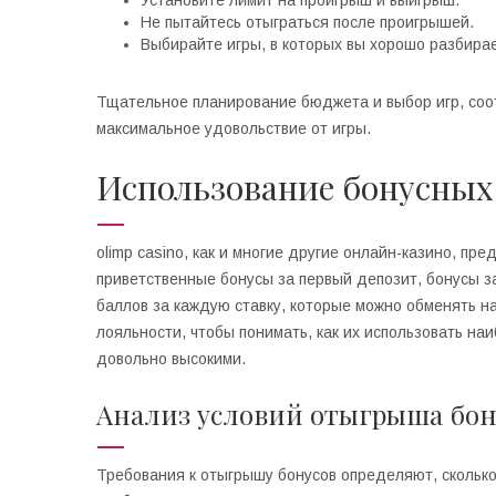
Установите лимит на проигрыш и выигрыш.
Не пытайтесь отыграться после проигрышей.
Выбирайте игры, в которых вы хорошо разбирае
Тщательное планирование бюджета и выбор игр, соо
максимальное удовольствие от игры.
Использование бонусных
olimp casino
, как и многие другие онлайн-казино, пр
приветственные бонусы за первый депозит, бонусы 
баллов за каждую ставку, которые можно обменять н
лояльности, чтобы понимать, как их использовать н
довольно высокими.
Анализ условий отыгрыша бо
Требования к отыгрышу бонусов определяют, сколько