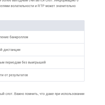
тем более выгодным считается слот. Информацию о
ателями волатильности и RTP может значительно
вление банкроллом
ой дистанции
ьным периодам без выигрышей
ти от результатов
ый слот. Важно помнить, что даже при использовании