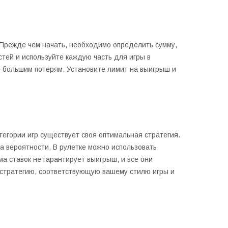
 Прежде чем начать, необходимо определить сумму,
стей и используйте каждую часть для игры в
е большим потерям. Установите лимит на выигрыш и
тегории игр существует своя оптимальная стратегия.
на вероятности. В рулетке можно использовать
а ставок не гарантирует выигрыш, и все они
е стратегию, соответствующую вашему стилю игры и