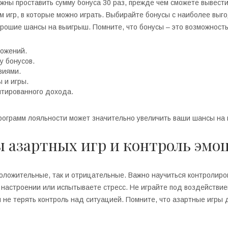
олжны проставить сумму бонуса 30 раз, прежде чем сможете вывес
ам игр, в которые можно играть. Выбирайте бонусы с наиболее вы
 хорошие шансы на выигрыш. Помните, что бонусы – это возможност
ложений.
у бонусов.
виями.
 и игры.
антированного дохода.
ограмм лояльности может значительно увеличить ваши шансы на 
ы азартных игр и контроль эмо
положительные, так и отрицательные. Важно научиться контролир
 настроении или испытываете стресс. Не играйте под воздействие
и не терять контроль над ситуацией. Помните, что азартные игры