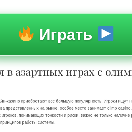
Играть
я в азартных играх с олим
лайн-казино приобретают все большую популярность. Игроки ищу
ва представленных на рынке, особое место занимает
olimp casino
игроков, понимающих тонкости и риски, важно не только наличие 
 принципов работы системы.