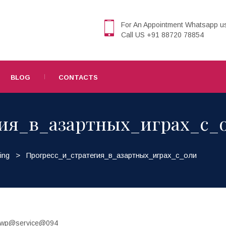
For An Appointment Whatsapp u
Call US +91 88720 78854
BLOG
CONTACTS
ия_в_азартных_играх_с_
ing
>
Прогресс_и_стратегия_в_азартных_играх_с_оли
wp@service@094