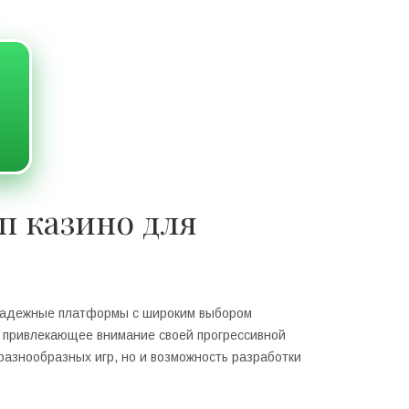
п казино для
т надежные платформы с широким выбором
, привлекающее внимание своей прогрессивной
разнообразных игр, но и возможность разработки