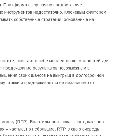
ия. Платформа
olimp casino
предоставляет
тих инструментов недостаточно. Ключевым фактором
тывать собственные стратегии, основанные на
ростоте, они таят в себе множество возможностей для
ет предсказание результатов невозможным в
овышения своих шансов на выигрыш в долгосрочной
мму ставки и придерживается ее независимо от
 игроку (RTP). Волатильность показывает, как часто
ая – частые, но небольшие. RTP, в свою очередь,