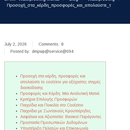
Προσοχή_στα_κέρδη_προσφορές_και_απολαύστε_τ
July 2, 2026
Comments:
0
Posted by:
dmpwp@service@094
Προσοχή στα κέρδη, προσφορές και
απολαύστε το coolzino για αξέχαστες στιγμές
διασκέδασης
Προσφορές και Κέρδη: Μια Αναλυτική Ματιά
Κριτήρια Επιλογής Προσφορών
Παιχνίδια και Ποικιλία στο Coolzino
Παιχνίδια με Ζωντανούς Κρουπιέρηδες
Ασφάλεια και Αξιοπιστία: Βασικοί Παράγοντες
Προστασία Προσωπικών Δεδομένων
Υποστήριξη Πελατών και Επικοινωνία