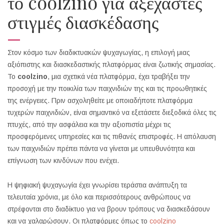
το coolzino για αξέχαστες
στιγμές διασκέδασης
Στον κόσμο των διαδικτυακών ψυχαγωγίας, η επιλογή μιας
αξιόπιστης και διασκεδαστικής πλατφόρμας είναι ζωτικής σημασίας.
Το
coolzino
, μια σχετικά νέα πλατφόρμα, έχει τραβήξει την
προσοχή με την ποικιλία των παιχνιδιών της και τις προωθητικές
της ενέργειες. Πριν ασχοληθείτε με οποιαδήποτε πλατφόρμα
τυχερών παιχνιδιών, είναι σημαντικό να εξετάσετε διεξοδικά όλες τις
πτυχές, από την ασφάλεια και την αξιοπιστία μέχρι τις
προσφερόμενες υπηρεσίες και τις πιθανές επιστροφές. Η απόλαυση
των παιχνιδιών πρέπει πάντα να γίνεται με υπευθυνότητα και
επίγνωση των κινδύνων που ενέχει.
Η ψηφιακή ψυχαγωγία έχει γνωρίσει τεράστια ανάπτυξη τα
τελευταία χρόνια, με όλο και περισσότερους ανθρώπους να
στρέφονται στο διαδίκτυο για να βρουν τρόπους να διασκεδάσουν
και να χαλαρώσουν. Οι πλατφόρμες όπως το
coolzino