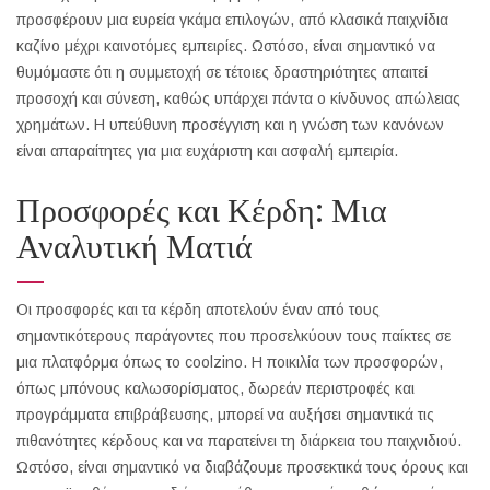
προσφέρουν μια ευρεία γκάμα επιλογών, από κλασικά παιχνίδια
καζίνο μέχρι καινοτόμες εμπειρίες. Ωστόσο, είναι σημαντικό να
θυμόμαστε ότι η συμμετοχή σε τέτοιες δραστηριότητες απαιτεί
προσοχή και σύνεση, καθώς υπάρχει πάντα ο κίνδυνος απώλειας
χρημάτων. Η υπεύθυνη προσέγγιση και η γνώση των κανόνων
είναι απαραίτητες για μια ευχάριστη και ασφαλή εμπειρία.
Προσφορές και Κέρδη: Μια
Αναλυτική Ματιά
Οι προσφορές και τα κέρδη αποτελούν έναν από τους
σημαντικότερους παράγοντες που προσελκύουν τους παίκτες σε
μια πλατφόρμα όπως το coolzino. Η ποικιλία των προσφορών,
όπως μπόνους καλωσορίσματος, δωρεάν περιστροφές και
προγράμματα επιβράβευσης, μπορεί να αυξήσει σημαντικά τις
πιθανότητες κέρδους και να παρατείνει τη διάρκεια του παιχνιδιού.
Ωστόσο, είναι σημαντικό να διαβάζουμε προσεκτικά τους όρους και