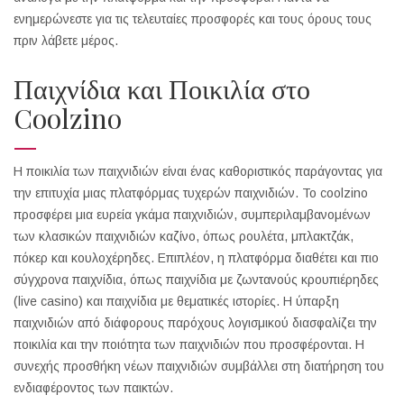
ενημερώνεστε για τις τελευταίες προσφορές και τους όρους τους
πριν λάβετε μέρος.
Παιχνίδια και Ποικιλία στο
Coolzino
Η ποικιλία των παιχνιδιών είναι ένας καθοριστικός παράγοντας για
την επιτυχία μιας πλατφόρμας τυχερών παιχνιδιών. Το coolzino
προσφέρει μια ευρεία γκάμα παιχνιδιών, συμπεριλαμβανομένων
των κλασικών παιχνιδιών καζίνο, όπως ρουλέτα, μπλακτζάκ,
πόκερ και κουλοχέρηδες. Επιπλέον, η πλατφόρμα διαθέτει και πιο
σύγχρονα παιχνίδια, όπως παιχνίδια με ζωντανούς κρουπιέρηδες
(live casino) και παιχνίδια με θεματικές ιστορίες. Η ύπαρξη
παιχνιδιών από διάφορους παρόχους λογισμικού διασφαλίζει την
ποικιλία και την ποιότητα των παιχνιδιών που προσφέρονται. Η
συνεχής προσθήκη νέων παιχνιδιών συμβάλλει στη διατήρηση του
ενδιαφέροντος των παικτών.