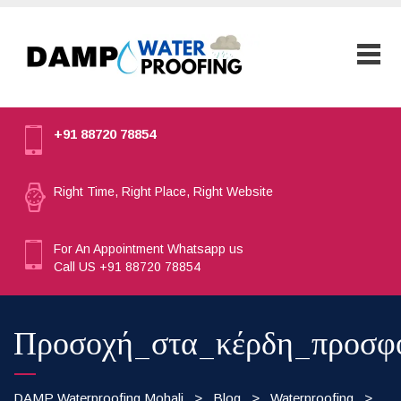
+91 88720 78854
Right Time, Right Place, Right Website
For An Appointment Whatsapp us
Call US +91 88720 78854
Προσοχή_στα_κέρδη_προσφο
DAMP Waterproofing Mohali
>
Blog
>
Waterproofing
>