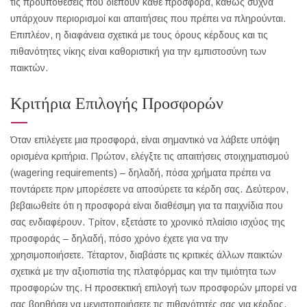
τις προϋποθέσεις που διέπουν κάθε προσφορά, καθώς συχνά
υπάρχουν περιορισμοί και απαιτήσεις που πρέπει να πληρούνται.
Επιπλέον, η διαφάνεια σχετικά με τους όρους κέρδους και τις
πιθανότητες νίκης είναι καθοριστική για την εμπιστοσύνη των
παικτών.
Κριτήρια Επιλογής Προσφορών
Όταν επιλέγετε μια προσφορά, είναι σημαντικό να λάβετε υπόψη
ορισμένα κριτήρια. Πρώτον, ελέγξτε τις απαιτήσεις στοιχηματισμού
(wagering requirements) – δηλαδή, πόσα χρήματα πρέπει να
ποντάρετε πριν μπορέσετε να αποσύρετε τα κέρδη σας. Δεύτερον,
βεβαιωθείτε ότι η προσφορά είναι διαθέσιμη για τα παιχνίδια που
σας ενδιαφέρουν. Τρίτον, εξετάστε το χρονικό πλαίσιο ισχύος της
προσφοράς – δηλαδή, πόσο χρόνο έχετε για να την
χρησιμοποιήσετε. Τέταρτον, διαβάστε τις κριτικές άλλων παικτών
σχετικά με την αξιοπιστία της πλατφόρμας και την τιμιότητα των
προσφορών της. Η προσεκτική επιλογή των προσφορών μπορεί να
σας βοηθήσει να μεγιστοποιήσετε τις πιθανότητές σας για κέρδος.