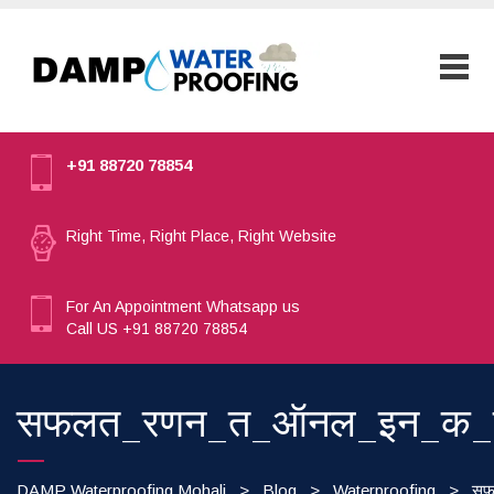
+91 88720 78854
Right Time, Right Place, Right Website
For An Appointment Whatsapp us
Call US +91 88720 78854
सफलत_रणन_त_ऑनल_इन_क_
DAMP Waterproofing Mohali
>
Blog
>
Waterproofing
>
सफ