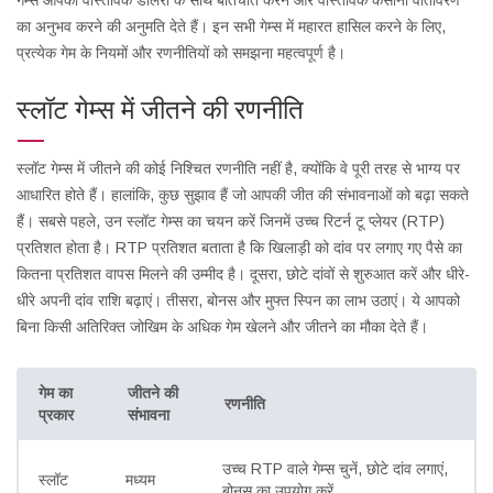
गेम्स आपको वास्तविक डीलरों के साथ बातचीत करने और वास्तविक कैसीनो वातावरण
का अनुभव करने की अनुमति देते हैं। इन सभी गेम्स में महारत हासिल करने के लिए,
प्रत्येक गेम के नियमों और रणनीतियों को समझना महत्वपूर्ण है।
स्लॉट गेम्स में जीतने की रणनीति
स्लॉट गेम्स में जीतने की कोई निश्चित रणनीति नहीं है, क्योंकि वे पूरी तरह से भाग्य पर
आधारित होते हैं। हालांकि, कुछ सुझाव हैं जो आपकी जीत की संभावनाओं को बढ़ा सकते
हैं। सबसे पहले, उन स्लॉट गेम्स का चयन करें जिनमें उच्च रिटर्न टू प्लेयर (RTP)
प्रतिशत होता है। RTP प्रतिशत बताता है कि खिलाड़ी को दांव पर लगाए गए पैसे का
कितना प्रतिशत वापस मिलने की उम्मीद है। दूसरा, छोटे दांवों से शुरुआत करें और धीरे-
धीरे अपनी दांव राशि बढ़ाएं। तीसरा, बोनस और मुफ्त स्पिन का लाभ उठाएं। ये आपको
बिना किसी अतिरिक्त जोखिम के अधिक गेम खेलने और जीतने का मौका देते हैं।
गेम का
जीतने की
रणनीति
प्रकार
संभावना
उच्च RTP वाले गेम्स चुनें, छोटे दांव लगाएं,
स्लॉट
मध्यम
बोनस का उपयोग करें