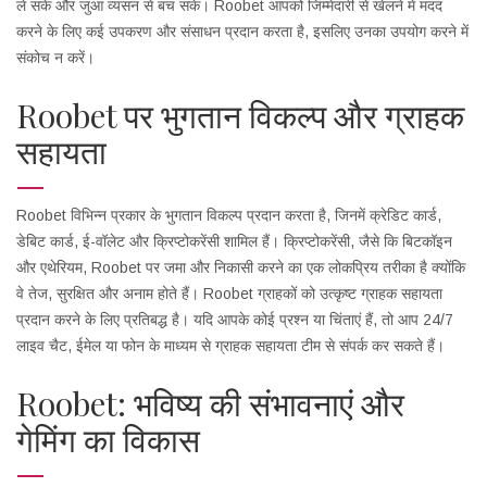
ले सकें और जुआ व्यसन से बच सकें। Roobet आपको जिम्मेदारी से खेलने में मदद
करने के लिए कई उपकरण और संसाधन प्रदान करता है, इसलिए उनका उपयोग करने में
संकोच न करें।
Roobet पर भुगतान विकल्प और ग्राहक
सहायता
Roobet विभिन्न प्रकार के भुगतान विकल्प प्रदान करता है, जिनमें क्रेडिट कार्ड,
डेबिट कार्ड, ई-वॉलेट और क्रिप्टोकरेंसी शामिल हैं। क्रिप्टोकरेंसी, जैसे कि बिटकॉइन
और एथेरियम, Roobet पर जमा और निकासी करने का एक लोकप्रिय तरीका है क्योंकि
वे तेज, सुरक्षित और अनाम होते हैं। Roobet ग्राहकों को उत्कृष्ट ग्राहक सहायता
प्रदान करने के लिए प्रतिबद्ध है। यदि आपके कोई प्रश्न या चिंताएं हैं, तो आप 24/7
लाइव चैट, ईमेल या फोन के माध्यम से ग्राहक सहायता टीम से संपर्क कर सकते हैं।
Roobet: भविष्य की संभावनाएं और
गेमिंग का विकास