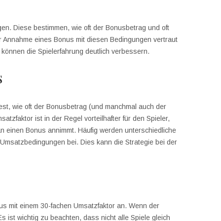
n. Diese bestimmen, wie oft der Bonusbetrag und oft
er Annahme eines Bonus mit diesen Bedingungen vertraut
nnen die Spielerfahrung deutlich verbessern.
s
est, wie oft der Bonusbetrag (und manchmal auch der
faktor ist in der Regel vorteilhafter für den Spieler,
man einen Bonus annimmt. Häufig werden unterschiedliche
r Umsatzbedingungen bei. Dies kann die Strategie bei der
nus mit einem 30-fachen Umsatzfaktor an. Wenn der
st wichtig zu beachten, dass nicht alle Spiele gleich