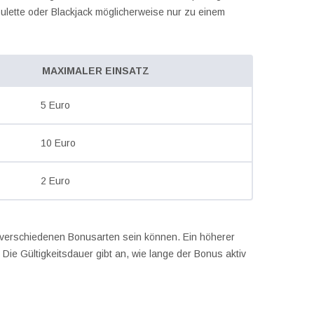
ulette oder Blackjack möglicherweise nur zu einem
MAXIMALER EINSATZ
5 Euro
10 Euro
2 Euro
i verschiedenen Bonusarten sein können. Ein höherer
Die Gültigkeitsdauer gibt an, wie lange der Bonus aktiv