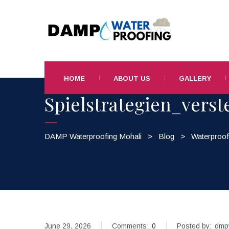
HOME
ABOUT US
GALLERY
Spielstrategien_ver
DAMP Waterproofing Mohali
>
Blog
>
Waterproof
June 29, 2026
Comments:
0
Posted by:
dmp